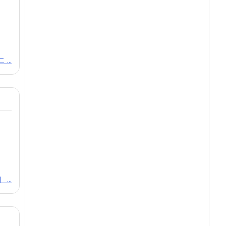
...
...