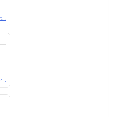
...
..
...