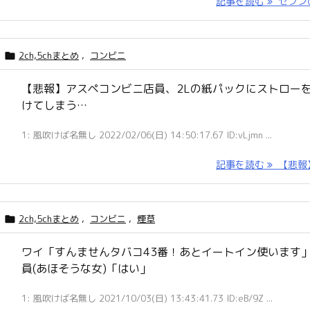
記事を読む
セブンの 
2ch,5chまとめ
,
コンビニ

【悲報】アスペコンビニ店員、2Lの紙パックにストロー
けてしまう…
1: 風吹けば名無し 2022/02/06(日) 14:50:17.67 ID:vLjmn ...
記事を読む
【悲報】 
2ch,5chまとめ
,
コンビニ
,
煙草

ワイ「すんませんタバコ43番！あとイートイン使います
員(あほそうな女)「はい」
1: 風吹けば名無し 2021/10/03(日) 13:43:41.73 ID:eB/9Z ...