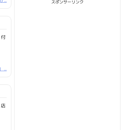
...
スポンサーリンク
を付
...
」店