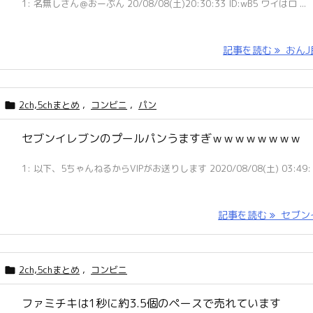
1: 名無しさん＠おーぷん 20/08/08(土)20:30:33 ID:wB5 ワイはロ ...
記事を読む
おんJ民 
2ch,5chまとめ
,
コンビニ
,
パン

セブンイレブンのプールパンうますぎｗｗｗｗｗｗｗｗ
1: 以下、5ちゃんねるからVIPがお送りします 2020/08/08(土) 03:49: .
記事を読む
セブンイ 
2ch,5chまとめ
,
コンビニ

ファミチキは1秒に約3.5個のペースで売れています