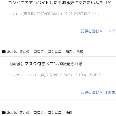
コンビニのアルバイトした事ある奴に聞きたいんだけど
1: カロン(奈良県) 2020/06/04(木) 19:27:29.57 ID:9ULh ...
記事を読む
コンビニ 
2ch,5chまとめ
,
コロナ
,
コンビニ
,
商売
,
果物

【画像】マスク付きメロンが販売される
1: ファルコンアロー(茸) 2020/05/13(水) 12:19:41.29 ID:D ...
記事を読む
【画像】 
2ch,5chまとめ
,
コロナ
,
コンビニ
,
設備
