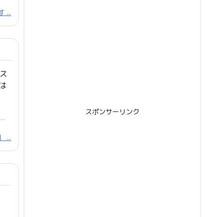
...
ス
は
スポンサーリンク
..
...