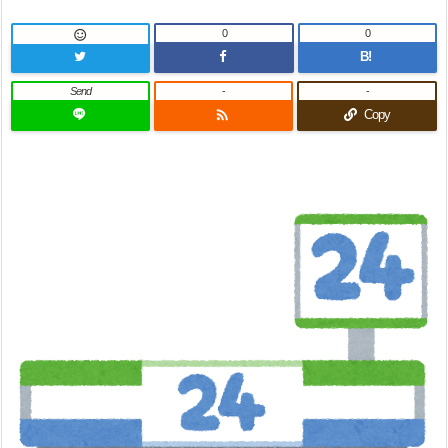
0
0

B!
Send
-
-

Copy