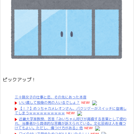
ピックアップ！
三十路女子の仕事と恋、その先にあった本音
いい歳して独身の男の人いるでしょ？
NEW!
【！？】めっちゃカメレオンさん、パクリゲーがスイッチに登場し
てしまうｗｗｗｗｗｗｗｗｗｗ
NEW!
近畿大学准教授、苦言「みいちゃん呼びが揶揄する言葉として使わ
れ、当事者から具体的な苦痛が訴えられている。文化芸術は人を傷つ
けてもよい。ただし、傷つけ方がある」他
NEW!
ワイのせいで辞めたやつが3人もいたらしい
NEW!