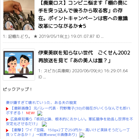
【廃棄ロス】コンビニ悩ます「棚の奥に
手を突っ込んで後ろから取る客」の存
在。ポイントキャンペーンは客への意識
改革につながるか★5
1: 記憶たどり。 ★ 2019/05/18(土) 19:01:07.87 ID ...
伊東美咲を知らない世代 ごくせん2002
再放送を見て「あの美人は誰？」
1: スピカ(兵庫県) 2020/06/09(火) 16:29:01.64
ID ...
ピックアップ！
妻が嫌すぎて壊れていった、ある夫の現実
【最新画像】 元バレー代表・狩野舞子(38)の現在がいくらなんでも即ハ
ボすぎる！
NEW!
広島県知事ら「核抑止論、根本的におかしい。軍拡競争を助長し世界を不
安定化させるだけ」
【衝撃】ワイ「豆腐、150g×2丁で250円か…高いけど美味そうだし一丁
買ってみるか！」→結果www(※画像あり)