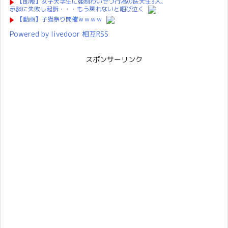
【郎報】女子大学生に強制わいせつ行為の医大生3人、
示談に失敗し起訴・・・もう戻れないと咽び泣く
【動画】子猫祭り開催ｗｗｗｗ
Powered by livedoor 相互RSS
スポンサーリンク