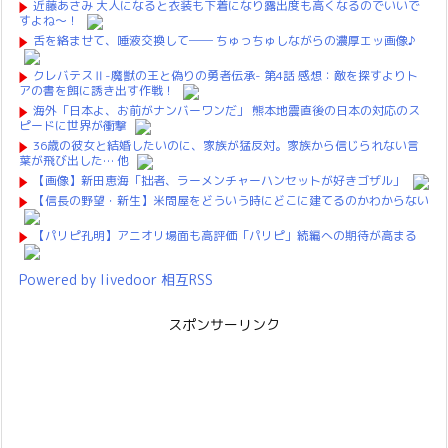
近藤あさみ 大人になると衣装も下着になり露出度も高くなるのでいいで
すよね～！
舌を絡ませて、唾液交換して── ちゅっちゅしながらの濃厚エッ画像♪
クレバテスⅡ-魔獣の王と偽りの勇者伝承- 第4話 感想：敵を探すよりト
アの書を餌に誘き出す作戦！
海外「日本よ、お前がナンバーワンだ」 熊本地震直後の日本の対応のス
ピードに世界が衝撃
36歳の彼女と結婚したいのに、家族が猛反対。家族から信じられない言
葉が飛び出した… 他
【画像】新田恵海「拙者、ラーメンチャーハンセットが好きゴザル」
【信長の野望・新生】米問屋をどういう時にどこに建てるのかわからない
【パリピ孔明】アニオリ場面も高評価「パリピ」続編への期待が高まる
Powered by livedoor 相互RSS
スポンサーリンク