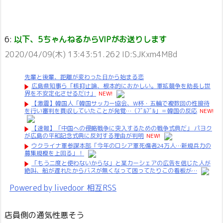
6:
以下、5ちゃんねるからVIPがお送りします
2020/04/09(木) 13:43:51.262 ID:SJKxm4MBd
先輩と後輩、距離が変わった日から始まる恋
広島県知事ら「核抑止論、根本的におかしい。軍拡競争を助長し世
界を不安定化させるだけ」
NEW!
【激震】韓国人「韓国サッカー協会、W杯・五輪で複数回の性接待
を行い審判を買収していたことが発覚…（ﾌﾞﾙﾌﾞﾙ」＝韓国の反応
NEW!
【速報】「中国への侵略戦争に突入するための戦争式典だ」 パヨク
が広島の平和記念式典に反対する理由が判明
NEW!
ウクライナ軍参謀本部「今年のロシア軍死傷者24万人…新規兵力の
募集規模を上回る」！
「もう二度と使わないからな」と某カーシェアの広告を信じた人が
絶叫、船が遅れたからバスが無くなって困ってたりこの看板が…
Powered by livedoor 相互RSS
店員側の通気性悪そう