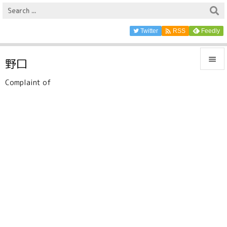

Twitter
Feedly
RSS

野口

Complaint of
メニュ

サイド

前へ

次へ

検索