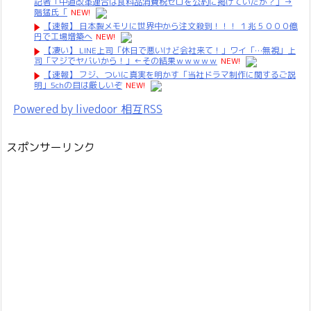
記者「中道改革連合は食料品消費税ゼロを公約に掲げていたが？」→
階猛氏「
NEW!
【速報】 日本製メモリに世界中から注文殺到！！！ １兆５０００億
円で工場増築へ
NEW!
【凄い】 LINE上司「休日で悪いけど会社来て！」ワイ「…無視」上
司「マジでヤバいから！」←その結果ｗｗｗｗｗ
NEW!
【速報】 フジ、ついに真実を明かす「当社ドラマ制作に関するご説
明」5chの目は厳しいぞ
NEW!
Powered by livedoor 相互RSS
スポンサーリンク