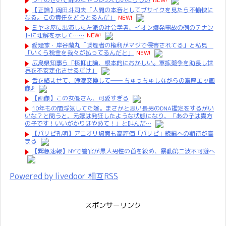
【正論】岡田斗司夫「人間の本音としてブサイクを見たら不愉快に
なる。この責任をどうとるんだ」
NEW!
ミヤネ屋に出演した左派の社会学者、イオン爆発事故の例のテナン
トに理解を示して……
NEW!
愛煙家・岸谷蘭丸「喫煙者の権利がマジで侵害されてる」と私見
「いくら税金を我々が払ってるんだと」
NEW!
広島県知事ら「核抑止論、根本的におかしい。軍拡競争を助長し世
界を不安定化させるだけ」
舌を絡ませて、唾液交換して── ちゅっちゅしながらの濃厚エッ画
像♪
【画像】この女優さん、可愛すぎる
10年もの間浮気してた嫁。まさかと思い長男のDNA鑑定をするがい
いな？と問うと、元嫁は発狂したような状態になり、「あの子は貴方
の子です！いいがかりはやめて！」と叫んだ…
【パリピ孔明】アニオリ場面も高評価「パリピ」続編への期待が高
まる
【緊急速報】NYで警官が黒人男性の首を絞め、暴動第二波不可避へ
Powered by livedoor 相互RSS
スポンサーリンク