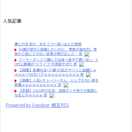
人気記事
妻との生活が、夫をうつへ追い込んだ現実
36歳の彼女と結婚したいのに、家族が猛反対。家
族から信じられない言葉が飛び出した… 他
クーラーボックス積んで出発→途中で買い足し…5
0代公務員の“ドライブ”が地獄すぎた 他
【画像】長濱ねる(27歳)の乳がヤバイと話題にｗ
ｗｗｗ1700万バズｗｗｗｗｗｗｗｗｗｗ 他
【画像】人気Vチューバーさん、とんでもない姿を
披露ｗｗｗｗｗｗｗｗｗｗ 他
【悲報】2050年の日本、独身ボッチ祭りが現実に
なるとかｗｗｗｗ 他
Powered by livedoor 相互RSS