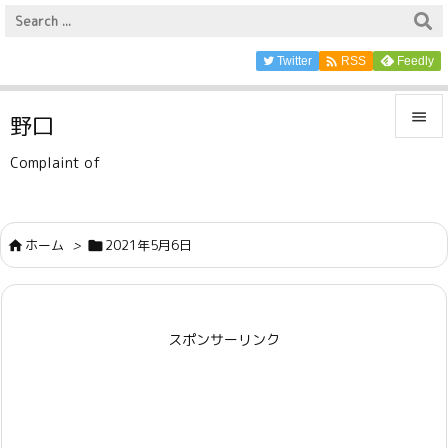

Twitter
Feedly
RSS

野口

Complaint of
メニュ

サイド
ホーム
>
2021年5月6日



前へ

スポンサーリンク
次へ

検索