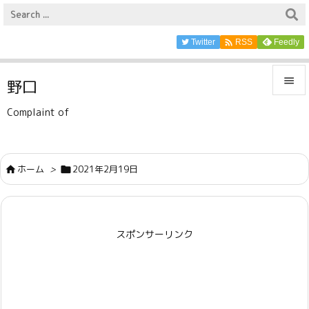

Twitter
Feedly
RSS

野口

Complaint of
メニュ

サイド
ホーム
>
2021年2月19日



前へ

スポンサーリンク
次へ

検索