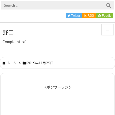

Twitter
Feedly
RSS

野口

Complaint of
メニュ

サイド
ホーム
>
2019年11月25日



前へ

スポンサーリンク
次へ

検索