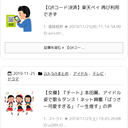
【QRコード決済】楽天ペイ 再び利用
できず
1: 香味焙煎 ★ 2019/11/25(月) 11:14:54.99
ID:azI+nH ...
記事を読む
【QRコー ...
2019-11-25
2ch,5chまとめ
,
アイドル
,
テレビ
,


ドラマ
【女優】『チート』本田翼、アイドル
姿で歌＆ダンス！ネット興奮「ばっさ
ー可愛すぎる」「一生推す」の声
1: ストラト ★ 2019/11/23(土) 19:45:26.68
ID:uQRMJO ...