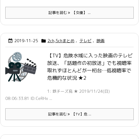
記事を読む
【女優】 ...
2019-11-25
2ch,5chまとめ
,
テレビ
,
映画


【TV】危険水域に入った映画のテレビ
放送、「話題作の初放送」でも視聴率
取れずほとんどが一桁台…低視聴率で
危機的な状況 ★2
1: 鉄チーズ烏 ★ 2019/11/24(日)
08:06:33.81 ID:CeRHx ...
記事を読む
【TV】危 ...