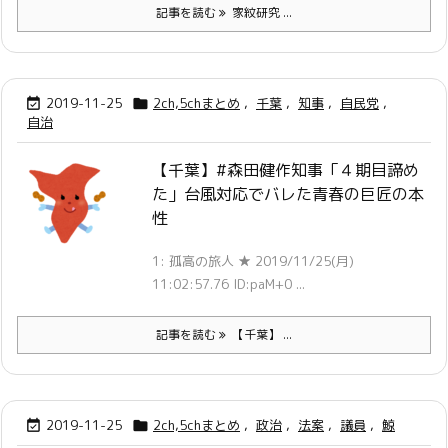
記事を読む
家紋研究 ...
2019-11-25
2ch,5chまとめ
,
千葉
,
知事
,
自民党
,


自治
【千葉】#森田健作知事「４期目諦め
た」台風対応でバレた青春の巨匠の本
性
1: 孤高の旅人 ★ 2019/11/25(月)
11:02:57.76 ID:paM+0 ...
記事を読む
【千葉】 ...
2019-11-25
2ch,5chまとめ
,
政治
,
法案
,
議員
,
鯨

