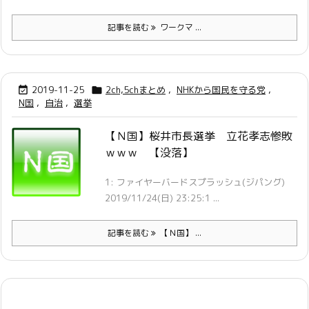
記事を読む
ワークマ ...
2019-11-25
2ch,5chまとめ
,
NHKから国民を守る党
,


N国
,
自治
,
選挙
【Ｎ国】桜井市長選挙 立花孝志惨敗
ｗｗｗ 【没落】
1: ファイヤーバードスプラッシュ(ジパング)
2019/11/24(日) 23:25:1 ...
記事を読む
【Ｎ国】 ...