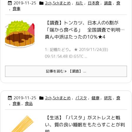
2019-11-25
2ch,5chまとめ
,
ねた
,
日本食
,
調査
,
食


,
食事
【調査】トンカツ、日本人の6割が
「端から食べる」 全国調査で判明…
真ん中派はたったの10％★4
1: 記憶たどり。 ★ 2019/11/24(日)
09:51:54.48 ID:G5TC ...
記事を読む
【調査】 ...
2019-11-25
2ch,5chまとめ
,
パスタ
,
健康
,
研究
,
食


,
食事
,
食品
【生活】「パスタ」がストレスと戦
い、質の良い睡眠をもたらすことが判
明