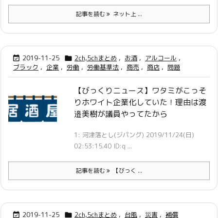
記事を読む
ネット上 ...
2019-11-25
2ch,5chまとめ
,
お酒
,
アルコール
,


ブラック
,
企業
,
労働
,
労働基準法
,
商売
,
商店
,
問題
【びっくりニュース】ワタミがこっそ
りホワイト企業化していた！理由は渡
邉美樹が議員やってたから
1: 河津落とし(ジパング) 2019/11/24(日)
02:53:15.40 ID:q ...
記事を読む
【びっく ...
2019-11-25
2ch,5chまとめ
,
台風
,
災害
,
補償

