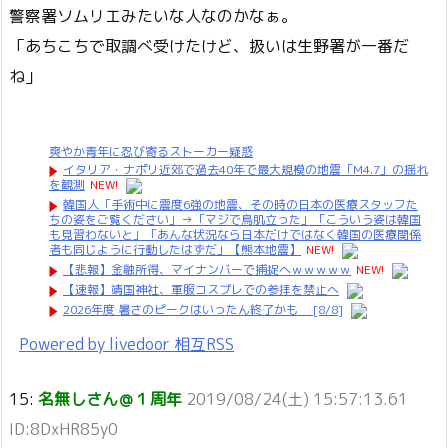
警察署ソムリエみたいな人なのかなぁ。
「あちこちで取調べ受けたけど、扱いは生野署が一番だ
ね」
爽やか青年に忍び寄るストーカー疑惑
イタリア・ナポリ近郊で過去40年で最大規模の地震「M4.7」の揺れ
を観測
NEW!
韓国人「手術中に震度6強の地震、その時の日本の医療スタッフた
ちの姿をご覧ください」→「マジで鳥肌立った」「こういう姿は韓国
も見習わないと」「あんな状況なら日本だけではなく韓国の医療関係
者も同じように行動したはずだ」【熊本地震】
NEW!
【悲報】金融所得、マイナンバーで捕捉へｗｗｗｗｗ
NEW!
【速報】靖国神社、軍服コスプレでの参拝を禁止へ
2026年度 暑さのピークはいったん終了かも [8/8]
Powered by livedoor 相互RSS
15:
名無しさん＠１周年
2019/08/24(土) 15:57:13.61
ID:8DxHR85y0