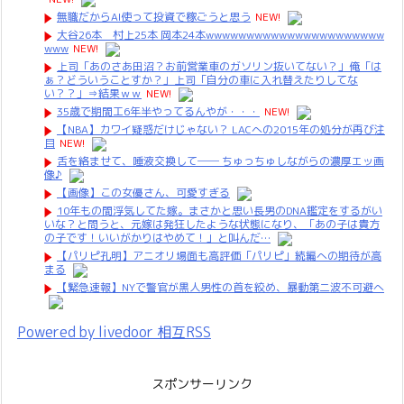
無職だからAI使って投資で稼ごうと思う
NEW!
大谷26本 村上25本 岡本24本wwwwwwwwwwwwwwwwwwwwww
www
NEW!
上司「あのさあ田沼？お前営業車のガソリン抜いてない？」俺「は
ぁ？どういうことすか？」上司「自分の車に入れ替えたりしてな
い？？」⇒結果ｗｗ
NEW!
35歳で期間工6年半やってるんやが・・・
NEW!
【NBA】カワイ疑惑だけじゃない？ LACへの2015年の処分が再び注
目
NEW!
舌を絡ませて、唾液交換して── ちゅっちゅしながらの濃厚エッ画
像♪
【画像】この女優さん、可愛すぎる
10年もの間浮気してた嫁。まさかと思い長男のDNA鑑定をするがい
いな？と問うと、元嫁は発狂したような状態になり、「あの子は貴方
の子です！いいがかりはやめて！」と叫んだ…
【パリピ孔明】アニオリ場面も高評価「パリピ」続編への期待が高
まる
【緊急速報】NYで警官が黒人男性の首を絞め、暴動第二波不可避へ
Powered by livedoor 相互RSS
スポンサーリンク