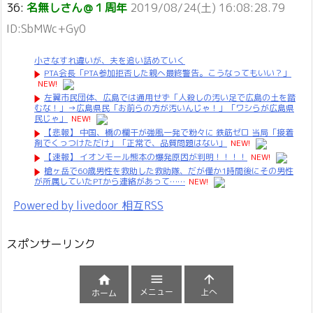
36:
名無しさん＠１周年
2019/08/24(土) 16:08:28.79
ID:SbMWc+Gy0
小さなすれ違いが、夫を追い詰めていく
PTA会長「PTA参加拒否した親へ最終警告。こうなってもいい？」
NEW!
左翼市民団体、広島では通用せず「人殺しの汚い足で広島の土を踏
むな！」→広島県民「お前らの方が汚いんじゃ！」「ワシらが広島県
民じゃ」
NEW!
【悲報】 中国、橋の欄干が強風一発で粉々に 鉄筋ゼロ 当局「接着
剤でくっつけただけ」「正常で、品質問題はない」
NEW!
【速報】 イオンモール熊本の爆発原因が判明！！！！
NEW!
槍ヶ岳で60歳男性を救助した救助隊、だが僅か1時間後にその男性
が所属していたPTから連絡があって……
NEW!
Powered by livedoor 相互RSS
スポンサーリンク



メニュー
上へ
ホーム