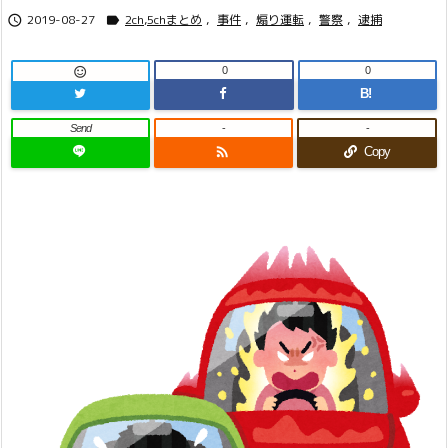
2019-08-27
2ch,5chまとめ
,
事件
,
煽り運転
,
警察
,
逮捕


0
0

B!
Send
-
-

Copy