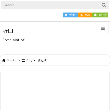

Twitter
Feedly
RSS

野口

Complaint of
メニュ

サイド
ホーム
>
2ch,5chまとめ



前へ

次へ

検索