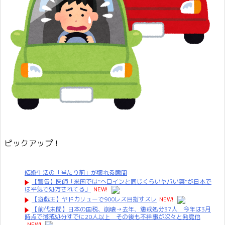
ピックアップ！
結婚生活の「当たり前」が壊れる瞬間
【警告】医師「米国では”ヘロインと同じくらいヤバい薬”が日本で
は平気で処方されてる」
NEW!
【遊戯王】ヤドカリューで900レス目指すスレ
NEW!
【前代未聞】日本の国税、崩壊→去年、懲戒処分37人 今年は3月
時点で懲戒処分すでに20人以上 その後も不祥事が次々と発覚他
NEW!