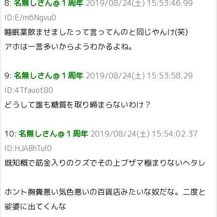
8:
名無しさん＠１周年
2019/08/24(土) 15:53:46.99
ID:E/m6Ngvu0
睡眠薬飲ませましたって言ってんのと同じやんけ(笑)
アホは一言多いからようわかるよね。
9:
名無しさん＠１周年
2019/08/24(土) 15:53:58.29
ID:4Tfauot80
どうして誰も糖質を取り締まらないわけ？
10:
名無しさん＠１周年
2019/08/24(土) 15:54:02.37
ID:HJABhTul0
既知概で筋金入りのクズでその上ブザマ極まりないヘタレ
ホント胸糞悪い気色悪いの百貨店みたいな奴だな。二度と
娑婆に出てくんな