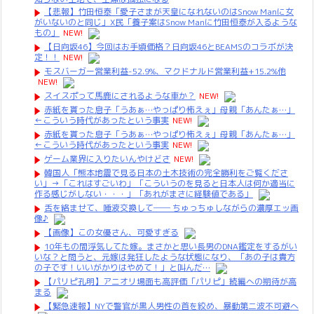
【悲報】竹田恒泰「愛子さまが天皇になれないのはSnow Manに女
がいないのと同じ」X民「養子案はSnow Manに竹田恒泰が入るような
もの」
NEW!
【日向坂46】今回はお手頃価格？日向坂46とBEAMSのコラボが決
定！！
NEW!
モスバーガー営業利益-52.9%、マクドナルド営業利益+15.2%他
NEW!
スイスポって馬鹿にされるような車か？
NEW!
赤紙を貰った息子「うあぁ…やっぱり怖えぇ」母親「あんたぁ…」
←こういう時代があったという事実
NEW!
赤紙を貰った息子「うあぁ…やっぱり怖えぇ」母親「あんたぁ…」
←こういう時代があったという事実
NEW!
ゲーム業界に入りたいんやけどさ
NEW!
韓国人「熊本地震で見る日本の土木技術の完全勝利をご覧くださ
い」→「これはすごいわ」「こういうのを見ると日本人は何か適当に
作る感じがしない・・・」「あれがまさに経験値である」
舌を絡ませて、唾液交換して── ちゅっちゅしながらの濃厚エッ画
像♪
【画像】この女優さん、可愛すぎる
10年もの間浮気してた嫁。まさかと思い長男のDNA鑑定をするがい
いな？と問うと、元嫁は発狂したような状態になり、「あの子は貴方
の子です！いいがかりはやめて！」と叫んだ…
【パリピ孔明】アニオリ場面も高評価「パリピ」続編への期待が高
まる
【緊急速報】NYで警官が黒人男性の首を絞め、暴動第二波不可避へ