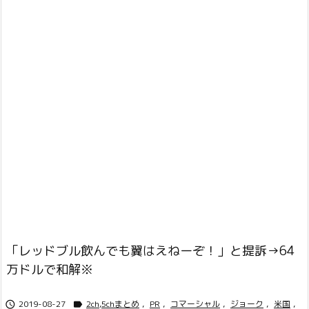
「レッドブル飲んでも翼はえねーぞ！」と提訴→64
万ドルで和解※
2019-08-27
2ch,5chまとめ
,
PR
,
コマーシャル
,
ジョーク
,
米国
,

