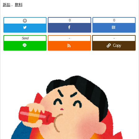
訴訟
,
飲料
0
0

B!
Send
-
-

Copy