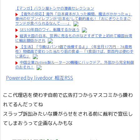
【マンガ】バラシ屋トシヤの漫画セレクション
【海外の反応】海外「日本資本が入った瞬間、魔法がかかったｗ」
豪州のセブンイレブンが”日本化”して劇的進化！「おにぎりとたまご
サンドが食べられるなんて……」
SES10年目のワイ、転職するか迷う
経済大国の日本、世界に売るものがなさすぎて史上初めて韓国台湾
に輸出額抜かされ
【生活】「今晩はパン1個で我慢するよ」〈年金月17万円・74歳男
性〉物価高で変わった当たり前の食卓…「1食抜けば、数百円は使わず
に済む」
中国企業Zbtlink製ルーター20機種にバックドア、外部から完全制御
のおそれ！
Powered by livedoor 相互RSS
ここ代理店を使わず自前で広告打つからマスコミから嫌わ
れてるんだってね
スラップ訴訟みたいな嫌がらせをされる前に裁判で宣伝し
てしまおうって企画なんかもな