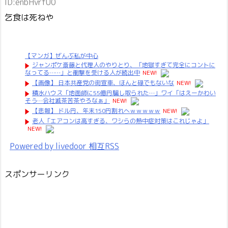
ID:enbHvrfU0
乞食は死ねや
【マンガ】ぜんぶ私が中心
ジャンポケ斎藤と代理人のやりとり、「地獄すぎて完全にコントに
なってる……」と衝撃を受ける人が続出中
NEW!
【画像】 日本共産党の街宣車、ほんと碌でもないな
NEW!
積水ハウス「地面師に55億円騙し取られた…」ワイ「はえーかわい
そう…会社滅茶苦茶やろなぁ」
NEW!
【悲報】 ドル円、年末150円割れへｗｗｗｗｗ
NEW!
老人「エアコンは高すぎる、ワシらの熱中症対策はこれじゃよ」
NEW!
Powered by livedoor 相互RSS
スポンサーリンク