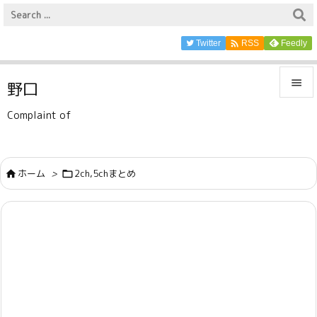

Twitter
Feedly
RSS

野口

Complaint of
メニュ

サイド
ホーム
>
2ch,5chまとめ



前へ

次へ

検索