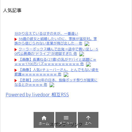
人気記事
分かり合えているはずの夫が、一番遠い
36歳の彼女と結婚したいのに、家族が猛反対。家
族から信じられない言葉が飛び出した… 他
クーラーボックス積んで出発→途中で買い足し…5
0代公務員の“ドライブ”が地獄すぎた 他
【画像】長濱ねる(27歳)の乳がヤバイと話題にｗ
ｗｗｗ1700万バズｗｗｗｗｗｗｗｗｗｗ 他
【画像】人気Vチューバーさん、とんでもない姿を
披露ｗｗｗｗｗｗｗｗｗｗ 他
【悲報】2050年の日本、独身ボッチ祭りが現実に
なるとかｗｗｗｗ 他
Powered by livedoor 相互RSS



メニュー
上へ
ホーム
スポンサーリンク