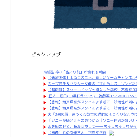
ピックアップ！
結婚生活の「当たり前」が壊れる瞬間
【悲報画像】よゐこの二人、新しいゲームチャンネルを
カープ若手＆セクシー女優の〝寸止めキス〟ゾンビたば
【超朗報】スクールドッグを導入した学校、不登校が
巨人・堀田(19年ドラ1)(25) 防御率0.37 WHIP0.
【悲報】瀬戸環奈がスタイルよすぎて一般男性が隣に
【悲報】瀬戸環奈がスタイルよすぎて一般男性が隣に
夫「3男の顔、通ってる教室の講師にそっくりなんや
『ソニーが嫌い』←まあわかる『ソニー信者が嫌い』
舌を絡ませて、唾液交換して── ちゅっちゅしながら
【画像】この女優さん、可愛すぎる