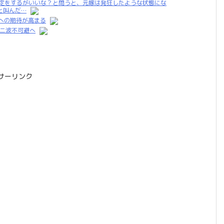
鑑定をするがいいな？と問うと、元嫁は発狂したような状態にな
と叫んだ…
への期待が高まる
第二波不可避へ
サーリンク