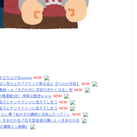
立ち上げるwwww
NEW!
こ売人との『アテンド飲み会』【FLASH予告】
NEW!
激減→JK「犬のために学校行きたくなる」他
NEW!
66 15戦連続0封 率直な感想ｗｗｗ
NEW!
並ぶとチンチクリンに見えてしまう
NEW!
並ぶとチンチクリンに見えてしまう
NEW!
けど」妻「私がその講師と浮気したって？」
NEW!
←まあわかる『任天堂信者が嫌い』←まあわかる
の濃厚エッ画像♪