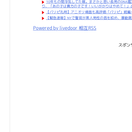
10年もの間浮気してた嫁。まさかと思い長男のDNA
り、「あの子は貴方の子です！いいがかりはやめて！」
【パリピ孔明】アニオリ場面も高評価「パリピ」続編
【緊急速報】NYで警官が黒人男性の首を絞め、暴動
Powered by livedoor 相互RSS
スポン