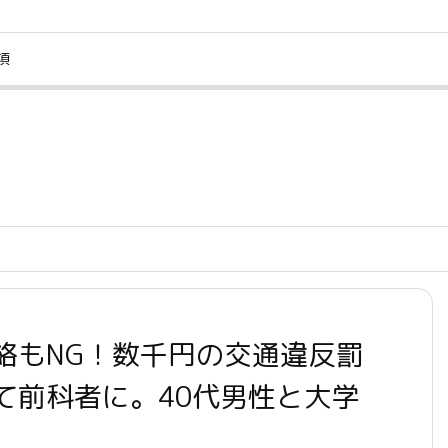
項
絡もNG！数千円の交通違反罰
て前科者に。40代男性と大学