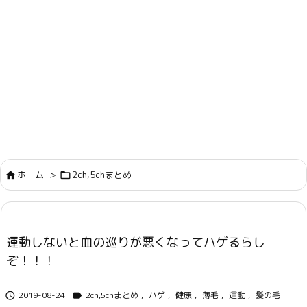
ホーム
>
2ch,5chまとめ


運動しないと血の巡りが悪くなってハゲるらし
ぞ！！！
2019-08-24
2ch,5chまとめ
,
ハゲ
,
健康
,
薄毛
,
運動
,
髪の毛

