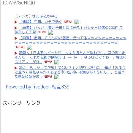
ID:WhVGeNlQ0
【マンガ】ぜんぶ私が中心
【速報】 中国、ガチで逝く
NEW!
【画像】 パッパ「妻と子供と海に来た」パシャ←想像の200倍は
神々しくて草
NEW!
【画像】 福岡、こんなのが普通に走ってるｗｗｗｗｗｗｗｗｗｗｗ
ｗｗｗｗｗｗｗｗｗｗｗｗｗｗｗｗｗｗｗｗｗｗｗｗｗｗｗｗｗ
NEW!
韓国人「日本ではビールジョッキをほとんど洗わずに、次の客に出
すんだ！ これが証拠の映像だ!!」……あー、なるほどですねー。韓国に
は「アレ」がな...
NEW!
嫁に「もしかして浮気してない？」と切り出された。俺が「おまえ
と違って浮気なんかするほど今の生活に不満なんてないし。」と言っ
た途端に嫁が泣...
NEW!
Powered by livedoor 相互RSS
スポンサーリンク