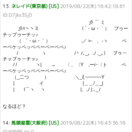
13:
ネレイド(東京都) [US]
2019/08/22(木) 16:42:18.61
ID:D7jkx3Sj0
彡 ⌒ ミ
彡ﾊヽヽミ （ ´・ω・｀） ブゥー
チッブゥーチッ♪
（ ´・ω・｀） .／ >‐ 、-ヽ ペ
ーペケッペッペペーペーペペ♪
/ ヽ /丶ﾉ､_。.ﾉ ._｡） ブゥー
チッブゥーチッ♪
/ / ヽ| → 〈 、〈Y ,ーiｰ〈ト ペ
ーペケッペッペペーペーペペ♪
（_二つ ） .＼_ξ ~~~~~~Y
| イ |＿＿/＿_|
| l⌒ヽ ヽ |、,ﾉ | ､_ﾉ
なるほど？
14:
馬頭星雲(大阪府) [US]
2019/08/22(木) 16:43:36.16
ID:h96BEJoL0