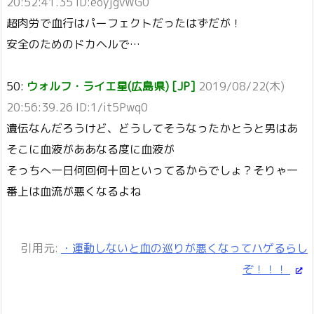
20:52:41.35 ID:eoyjgvWG0
超肉労で血行はパーフェクトだったはずだが！
安全のためのドカヘルで…
50:
ウォルフ・ライエ星(広島県) [JP]
2019/08/22(木)
20:56:39.26 ID:1/it5Pwq0
遺伝なんだろうけど、どうしてそうなったかとうと男はあ
そこに血液がああなる度に血液が
そっちへ一日何回何十回といってるからでしょ？そりゃ一
番上は血流が悪くなるよね
引用元:
・運動しないと血の巡りが悪くなってハゲるらし
ぞ！！！