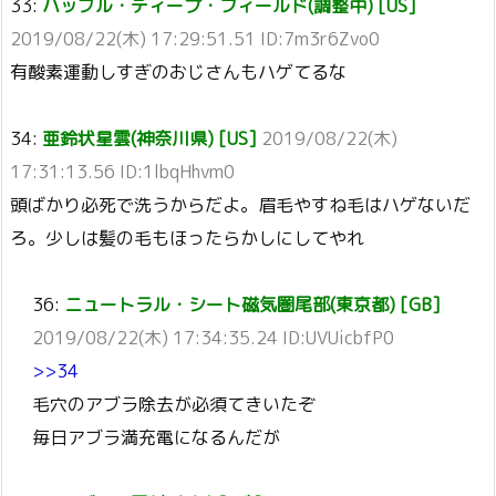
33:
ハッブル・ディープ・フィールド(調整中) [US]
2019/08/22(木) 17:29:51.51 ID:7m3r6Zvo0
有酸素運動しすぎのおじさんもハゲてるな
34:
亜鈴状星雲(神奈川県) [US]
2019/08/22(木)
17:31:13.56 ID:1lbqHhvm0
頭ばかり必死で洗うからだよ。眉毛やすね毛はハゲないだ
ろ。少しは髪の毛もほったらかしにしてやれ
36:
ニュートラル・シート磁気圏尾部(東京都) [GB]
2019/08/22(木) 17:34:35.24 ID:UVUicbfP0
>>34
毛穴のアブラ除去が必須てきいたぞ
毎日アブラ満充電になるんだが