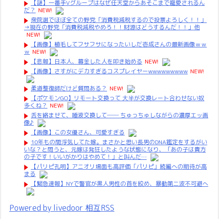
【謎】一番手Vグループはなぜ任天堂からあそこまで寵愛されるん
だ？
NEW!
衆院選でほぼ全ての野党「消費税減税するので投票よろしく！！」
→現在の野党「消費税減税やめろ！！財源はどうするんだ！！」他
NEW!
【画像】植毛してフサフサになったいしだ壱成さんの最新画像ｗｗ
ｗ
NEW!
【悲報】日本人、募金した人を叩き始める
NEW!
【画像】さすがにデカすぎるコスプレイヤーwwwwwwwww
NEW!
柔道整復師だけど質問ある？
NEW!
【ポケモンGO】リモート交換って 大半が交換レート合わせない奴
多くね？
NEW!
舌を絡ませて、唾液交換して── ちゅっちゅしながらの濃厚エッ画
像♪
【画像】この女優さん、可愛すぎる
10年もの間浮気してた嫁。まさかと思い長男のDNA鑑定をするがい
いな？と問うと、元嫁は発狂したような状態になり、「あの子は貴方
の子です！いいがかりはやめて！」と叫んだ…
【パリピ孔明】アニオリ場面も高評価「パリピ」続編への期待が高
まる
【緊急速報】NYで警官が黒人男性の首を絞め、暴動第二波不可避へ
Powered by livedoor 相互RSS