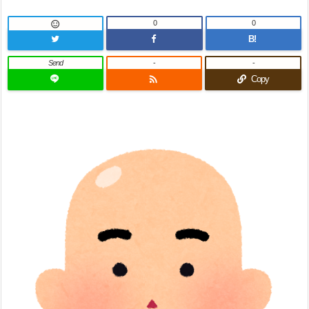
0
0

B!
Send
-
-

Copy