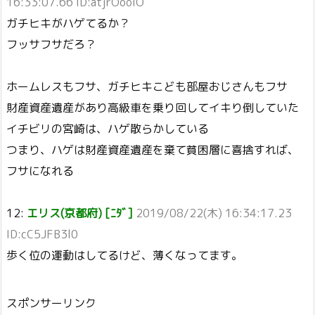
16:33:07.66 ID:atjrOooIO
ガチヒキがハゲてるか？
フッサフサだろ？
ホームレスもフサ、ガチヒキこども部屋おじさんもフサ
財産資産遺産があり高級車を乗り回してイキり倒していた
イチビリの宮崎は、ハゲ散らかしている
つまり、ハゲは財産資産遺産を棄て貧困層に喜捨すれば、
フサになれる
12:
エリス(京都府) [ﾆﾀﾞ]
2019/08/22(木) 16:34:17.23
ID:cC5JFB3l0
歩く位の運動はしてるけど、薄くなってます。
スポンサーリンク