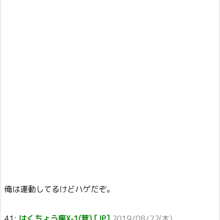
俺は運動してるけどハゲだぞ。
41:
はくちょう座X-1(茸) [JP]
2019/08/22(木)