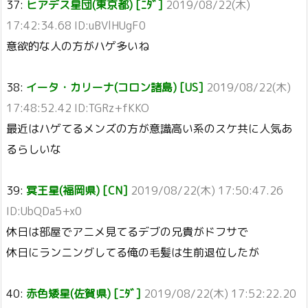
37:
ヒアデス星団(東京都) [ﾆﾀﾞ]
2019/08/22(木)
17:42:34.68 ID:uBVlHUgF0
意欲的な人の方がハゲ多いね
38:
イータ・カリーナ(コロン諸島) [US]
2019/08/22(木)
17:48:52.42 ID:TGRz+fKKO
最近はハゲてるメンズの方が意識高い系のスケ共に人気あ
るらしいな
39:
冥王星(福岡県) [CN]
2019/08/22(木) 17:50:47.26
ID:UbQDa5+x0
休日は部屋でアニメ見てるデブの兄貴がドフサで
休日にランニングしてる俺の毛髪は生前退位したが
40:
赤色矮星(佐賀県) [ﾆﾀﾞ]
2019/08/22(木) 17:52:22.20