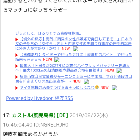
運動するとハゲるってきいてたのによーしお父さん明日か
らマッチョになっちゃうぞー
ゾッとして、ほろりとする奇妙な物語。
【海外の反応】海外「西洋の女性が嫉妬で発狂してるぞ！」日本の
女の子たちの『女性らしさ』と西洋女性の男勝りな態度の圧倒的な差
に外国人が大盛り上がり！
NEW!
【画像あり】タイミーで行った会社に「直雇用のバイト」で行った
結果ｗｗｗｗｗ
NEW!
韓国人「トヨタが2027年に次世代ハイブリッドバッテリーを導入
へ！最大1000kmの航続距離や超高速充電を目指す」
NEW!
反高市な自民党議員がモーニングショーに生出演、すると普段は自
民を叩きまくりの某出演者が……
NEW!
ヤマダ電機の店員すっげぇ暇そうにしてたわ
NEW!
Powered by livedoor 相互RSS
17:
カストル(鹿児島県) [DE]
2019/08/22(木)
16:46:04.40 ID:NGREcHJH0
頭皮を摘まめるかどうか