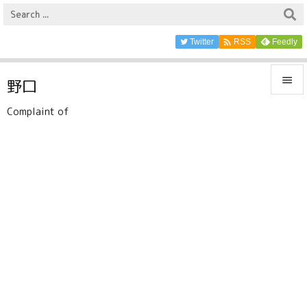

Twitter
Feedly
RSS

野口

Complaint of
メニュ

サイド

前へ

次へ

検索