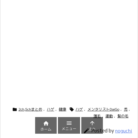
2ch,5chまとめ
,
ハゲ
,
健康
ハゲ
,
メンタリストDaiGo
,
禿
,


薄毛
,
運動
,
髪の毛



メニュー
上へ
ホーム
Posted by

noguchi