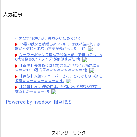
人気記事
小さなすれ違いが、夫を追い詰めていく
36歳の彼女と結婚したいのに、家族が猛反対。家
族から信じられない言葉が飛び出した… 他
クーラーボックス積んで出発→途中で買い足し…5
0代公務員の“ドライブ”が地獄すぎた 他
【画像】長濱ねる(27歳)の乳がヤバイと話題にｗ
ｗｗｗ1700万バズｗｗｗｗｗｗｗｗｗｗ 他
【画像】人気Vチューバーさん、とんでもない姿を
披露ｗｗｗｗｗｗｗｗｗｗ 他
【悲報】2050年の日本、独身ボッチ祭りが現実に
なるとかｗｗｗｗ 他
Powered by livedoor 相互RSS
スポンサーリンク