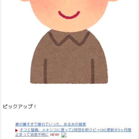
ピックアップ！
妻が嫌すぎて壊れていった、ある夫の現実
オコエ瑠偉、メキシコに渡って2球団を即クビ→SNS更新が3ヶ月間
止まって消息不明に
NEW!