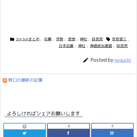
2ch,5chまとめ
,
右翼
,
宗教
,
思想
,
神社
,
自民党
安倍晋三
,


日本会議
,
神社
,
神道政治連盟
,
自民党
Posted by

noguchi
野口の最新の記事
よろしければシェアお願いします
0
0

B!