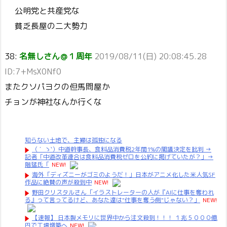
公明党と共産党な
貧乏長屋の二大勢力
38:
名無しさん＠１周年
2019/08/11(日) 20:08:45.28
ID:7+MsX0Nf0
またクソパヨクの但馬問屋か
チョンが神社なんか行くな
知らない土地で、主婦は孤独になる
（ ´_ゝ`）中道幹事長、食料品消費税2年間1%の閣議決定を批判 →
記者「中道改革連合は食料品消費税ゼロを公約に掲げていたが？」→
階猛氏「
NEW!
海外「ディズニーがゴミのようだ！」日本がアニメ化した米人気SF
作品に絶賛の声が殺到中
NEW!
野田クリスタルさん「イラストレーターの人が『AIに仕事を奪われ
る』って言ってるけど、あなた達は"仕事を奪う側"じゃない？」
NEW!
【速報】 日本製メモリに世界中から注文殺到！！！ １兆５０００億
円で工場増築へ
NEW!