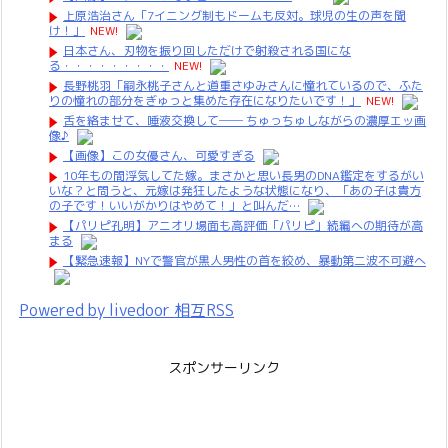
上原浩治さん「7イニング制もドームも反対。球児の生の声を聞
け！」
NEW!
日本さん、刃物を振り回しただけで射殺される国にな
る・・・・・・・・・
NEW!
長野桃羽「嗣永桃子さんと道重さゆみさんに憧れているので、ふた
りの憧れの部分をぎゅっと集めた存在になりたいです！」
NEW!
舌を絡ませて、唾液交換して── ちゅっちゅしながらの濃厚エッ画
像♪
【画像】この女優さん、可愛すぎる
10年もの間浮気してた嫁。まさかと思い長男のDNA鑑定をするがい
いな？と問うと、元嫁は発狂したような状態になり、「あの子は貴方
の子です！いいがかりはやめて！」と叫んだ…
【パリピ孔明】アニオリ場面も高評価「パリピ」続編への期待が高
まる
【緊急速報】NYで警官が黒人男性の首を絞め、暴動第二波不可避へ
Powered by livedoor 相互RSS
スポンサーリンク