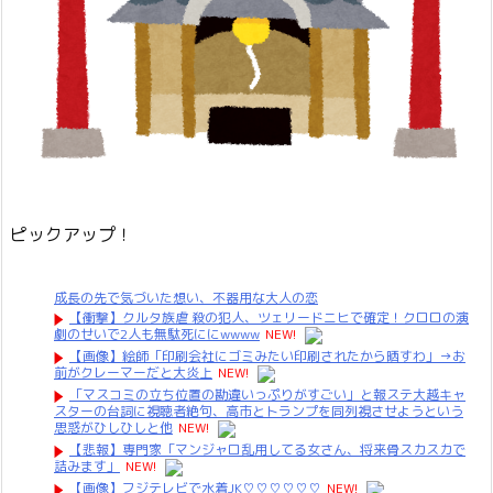
ピックアップ！
成長の先で気づいた想い、不器用な大人の恋
【衝撃】クルタ族虐 殺の犯人、ツェリードニヒで確定！クロロの演
劇のせいで2人も無駄死ににwwww
NEW!
【画像】絵師「印刷会社にゴミみたい印刷されたから晒すわ」→お
前がクレーマーだと大炎上
NEW!
「マスコミの立ち位置の勘違いっぷりがすごい」と報ステ大越キャ
スターの台詞に視聴者絶句、高市とトランプを同列視させようという
思惑がひしひしと他
NEW!
【悲報】専門家「マンジャロ乱用してる女さん、将来骨スカスカで
詰みます」
NEW!
【画像】フジテレビで水着JK♡♡♡♡♡♡
NEW!