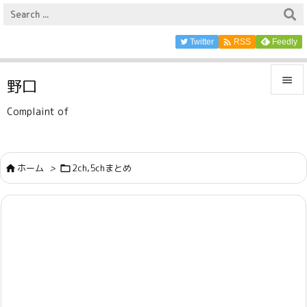

Twitter
Feedly
RSS

野口

Complaint of
メニュ

サイド
ホーム
>
2ch,5chまとめ



前へ

次へ

検索