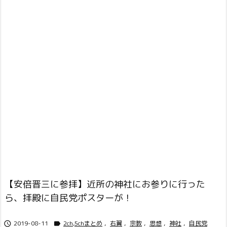
【安倍晋三に参拝】近所の神社にお参りに行った
ら、拝殿に自民党ポスターが！
2019-08-11
2ch,5chまとめ
,
右翼
,
宗教
,
思想
,
神社
,
自民党

