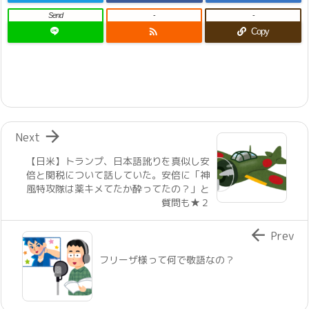
Send
-
-

Copy

Next
【日米】トランプ、日本語訛りを真似し安
倍と関税について話していた。安倍に「神
風特攻隊は薬キメてたか酔ってたの？」と
質問も★２

Prev
フリーザ様って何で敬語なの？