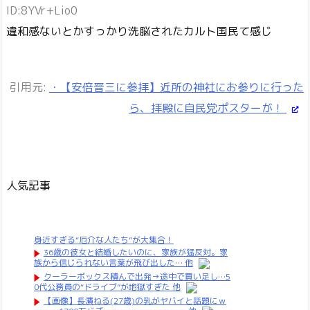
ID:8YVr+Lio0
違和感ないとかすっかり洗脳されたカルト国民て感じ
引用元:
・【安倍晋三に参拝】近所の神社にお参りに行った
ら、拝殿に自民党ポスターが！
人気記事
身近すぎる“厄介な人たち”が大集合！
36歳の彼女と結婚したいのに、家族が猛反対。家
族から信じられない言葉が飛び出した… 他
クーラーボックス積んで出発→途中で買い足し…5
0代公務員の“ドライブ”が地獄すぎた 他
【画像】長濱ねる(27歳)の乳がヤバイと話題にｗ