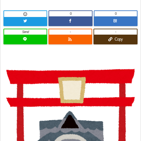
0
0

B!
Send
-
-

Copy