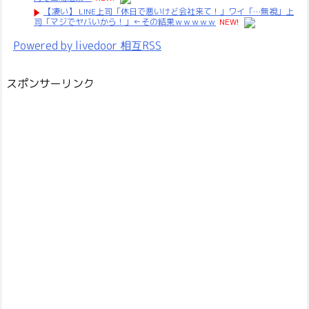
【凄い】 LINE上司「休日で悪いけど会社来て！」ワイ「…無視」上
司「マジでヤバいから！」←その結果ｗｗｗｗｗ
NEW!
Powered by livedoor 相互RSS
スポンサーリンク