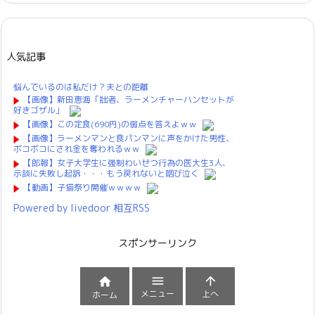
人気記事
悩んでいるのは私だけ？夫との距離
【画像】新田恵海「拙者、ラーメンチャーハンセットが
好きゴザル」
【画像】この定食(690円)の弱点を答えよｗｗ
【画像】ラーメンマンと食パンマンに声をかけた男性、
ボコボコにされ金を奪われるｗｗ
【郎報】女子大学生に強制わいせつ行為の医大生3人、
示談に失敗し起訴・・・もう戻れないと咽び泣く
【動画】子猫祭り開催ｗｗｗｗ
Powered by livedoor 相互RSS
スポンサーリンク



メニュー
上へ
ホーム