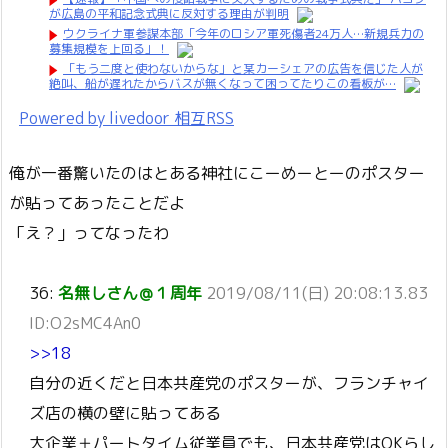
が広島の平和記念式典に反対する理由が判明
ウクライナ軍参謀本部「今年のロシア軍死傷者24万人…新規兵力の
募集規模を上回る」！
「もう二度と使わないからな」と某カーシェアの広告を信じた人が
絶叫、船が遅れたからバスが無くなって困ってたりこの看板が…
Powered by livedoor 相互RSS
俺が一番驚いたのはとある神社にこーめーとーのポスター
が貼ってあったことだよ
「え？」ってなったわ
36:
名無しさん＠１周年
2019/08/11(日) 20:08:13.83
ID:O2sMC4An0
>>18
自分の近くだと日本共産党のポスターが、フランチャイ
ズ店の横の壁に貼ってある
大企業＋パートタイム従業員でも、日本共産党はOKらし