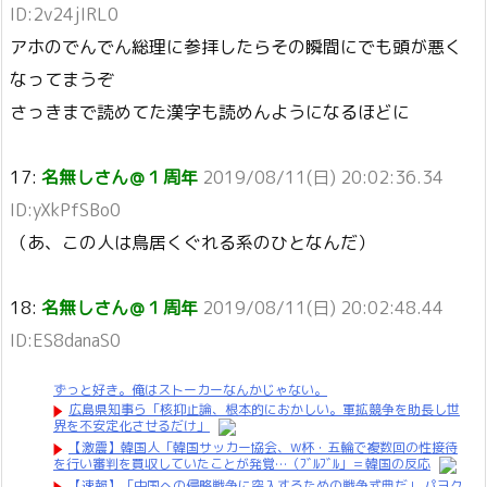
ID:2v24jIRL0
アホのでんでん総理に参拝したらその瞬間にでも頭が悪く
なってまうぞ
さっきまで読めてた漢字も読めんようになるほどに
17:
名無しさん＠１周年
2019/08/11(日) 20:02:36.34
ID:yXkPfSBo0
（あ、この人は鳥居くぐれる系のひとなんだ）
18:
名無しさん＠１周年
2019/08/11(日) 20:02:48.44
ID:ES8danaS0
ずっと好き。俺はストーカーなんかじゃない。
広島県知事ら「核抑止論、根本的におかしい。軍拡競争を助長し世
界を不安定化させるだけ」
【激震】韓国人「韓国サッカー協会、W杯・五輪で複数回の性接待
を行い審判を買収していたことが発覚…（ﾌﾞﾙﾌﾞﾙ」＝韓国の反応
【速報】「中国への侵略戦争に突入するための戦争式典だ」 パヨク