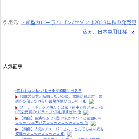
引用元:
・新型カローラ ワゴン/セダンは2019年秋の発売見
込み、日本専用仕様
人気記事
“変われない私”が動き出す瞬間に出会う
36歳の彼女と結婚したいのに、家族が猛反対。家
族から信じられない言葉が飛び出した… 他
クーラーボックス積んで出発→途中で買い足し…5
0代公務員の“ドライブ”が地獄すぎた 他
【画像】長濱ねる(27歳)の乳がヤバイと話題にｗ
ｗｗｗ1700万バズｗｗｗｗｗｗｗｗｗｗ 他
【画像】人気Vチューバーさん、とんでもない姿を
披露ｗｗｗｗｗｗｗｗｗｗ 他