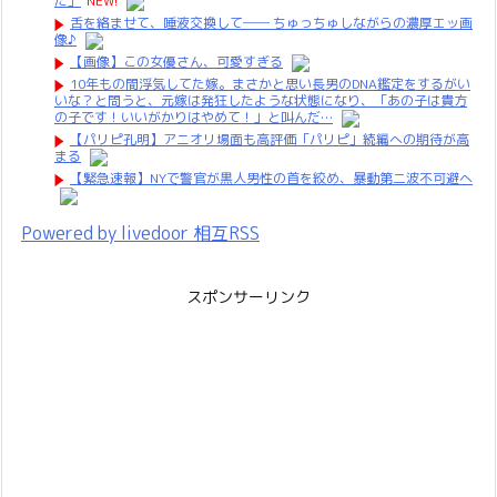
た」
NEW!
舌を絡ませて、唾液交換して── ちゅっちゅしながらの濃厚エッ画
像♪
【画像】この女優さん、可愛すぎる
10年もの間浮気してた嫁。まさかと思い長男のDNA鑑定をするがい
いな？と問うと、元嫁は発狂したような状態になり、「あの子は貴方
の子です！いいがかりはやめて！」と叫んだ…
【パリピ孔明】アニオリ場面も高評価「パリピ」続編への期待が高
まる
【緊急速報】NYで警官が黒人男性の首を絞め、暴動第二波不可避へ
Powered by livedoor 相互RSS
スポンサーリンク