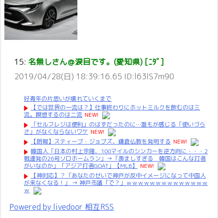
15:
名無しさん＠涙目です。(愛知県) [ﾆﾀﾞ]
2019/04/28(日) 18:39:16.65 ID:l63lS7m90
好青年の片思いが壊れていくまで
【では世界の一流は？】仕事終わりにホットミルクを飲むのは三
流。瞑想するのは二流
NEW!
「セルフレジは便利」のはずだったのに…誰もが感じる「使いづら
さ」がなくならないワケ
NEW!
【朗報】スティーブ・ジョブズ、鎌倉仏教を発明する
NEW!
韓国人「日本の村上宗隆、100マイルのシンカーを逆方向に・・・2
戦連発の26号ソロホームラン」→「羨ましすぎる 韓国はこんな打者
がいなのか」「アジア打者GOAT」【MLB】
NEW!
【神対応】？「あなたのせいで神戸が反中イメージになって中国人
が来なくなる！」 → 神戸市議「で？」ｗｗｗｗｗｗｗｗｗｗｗｗｗｗ
ｗ
Powered by livedoor 相互RSS