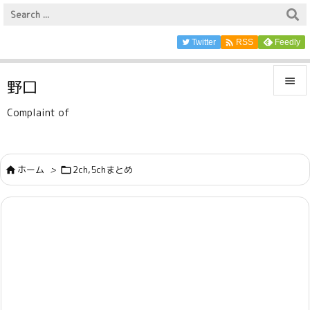

Twitter
Feedly
RSS

野口

Complaint of
メニュ

サイド
ホーム
>
2ch,5chまとめ



前へ

次へ

検索