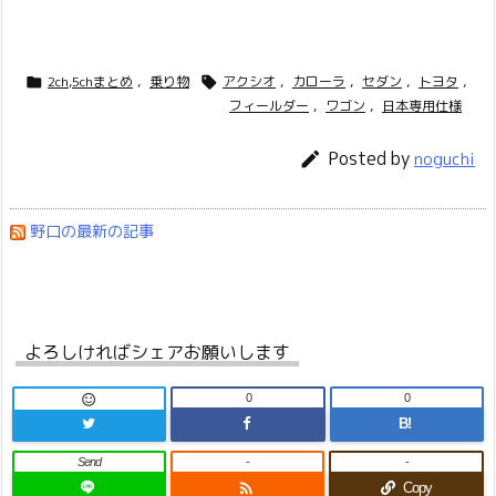
2ch,5chまとめ
,
乗り物
アクシオ
,
カローラ
,
セダン
,
トヨタ
,


フィールダー
,
ワゴン
,
日本専用仕様
Posted by

noguchi
野口の最新の記事
よろしければシェアお願いします
0
0

B!
Send
-
-

Copy