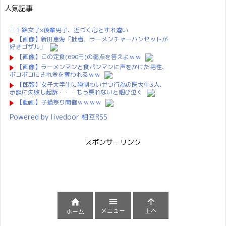
人気記事
三十路女子×後輩男子、近づく心とすれ違い
【画像】新田恵海「拙者、ラーメンチャーハンセットが
好きゴザル」
【画像】この定食(690円)の弱点を答えよｗｗ
【画像】ラーメンマンと食パンマンに声をかけた男性、
ボコボコにされ金を奪われるｗｗ
【郎報】女子大学生に強制わいせつ行為の医大生3人、
示談に失敗し起訴・・・もう戻れないと咽び泣く
【動画】子猫祭り開催ｗｗｗｗ
Powered by livedoor 相互RSS
スポンサーリンク



メニュー
上へ
ホーム