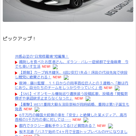
ピックアップ！
共感必至の“日常修羅場”短編集！
鶏刺しを食べたお医者さん、ギラン・バレー症候群で全身麻痺 今
でも車いす生活
NEW!
【朗報】カープ鈴木健矢、6回2安打1失点！床田の代役先発で快投
し鯉党に絶賛される！
NEW!
阪神・藤川監督 １１日からの同率首位巨人との３連戦へ「敵は内
にあり。自分たちのチームをしっかりやっていく」他
NEW!
【SNS】イオンモール爆発巡り遺族装う投稿拡散、投稿者「閲覧数
稼ぎや承認欲求止まらなくなった」
NEW!
【衝撃】WEST.重岡大毅＆濵田崇裕が同時結婚、重岡は第1子誕生も
発表
NEW!
6千万円の韓国大統領の車を「安全」と絶賛した某メディア、高市
首相の3千万円の車に対しては……
NEW!
都内でタクシー運転手やってるけど質問ある？
NEW!
桜木花道「バスケ始めて4ヶ月で全国トップレベルのPFになりまし