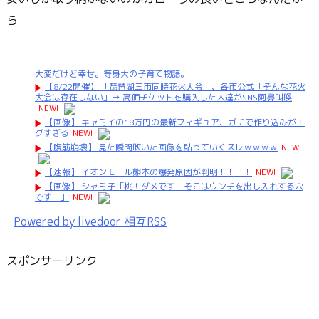
ら
大変だけど幸せ。等身大の子育て物語。
【8/22開催】 「琵琶湖三市同時花火大会」、各市公式「そんな花火
大会は存在しない」→ 高価チケットを購入した人達がSNS阿鼻叫喚
NEW!
【画像】 キャミイの18万円の最新フィギュア、ガチで作り込みがエ
グすぎる
NEW!
【腹筋崩壊】 見た瞬間吹いた画像を貼っていくスレｗｗｗｗ
NEW!
【速報】 イオンモール熊本の爆発原因が判明！！！！
NEW!
【画像】 シャミ子「桃！ダメです！そこはウンチを出し入れする穴
です！」
NEW!
Powered by livedoor 相互RSS
スポンサーリンク