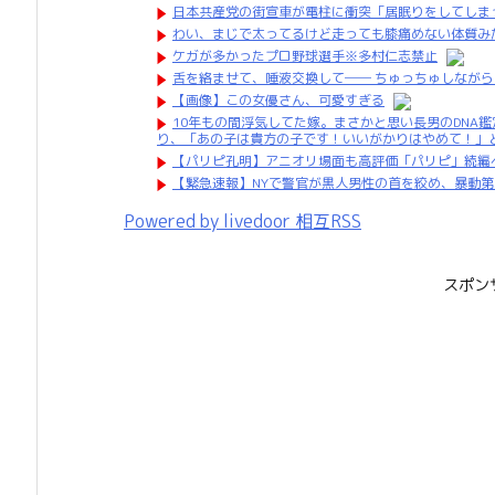
日本共産党の街宣車が電柱に衝突「居眠りをしてしま
わい、まじで太ってるけど走っても膝痛めない体質み
ケガが多かったプロ野球選手※多村仁志禁止
舌を絡ませて、唾液交換して── ちゅっちゅしながら
【画像】この女優さん、可愛すぎる
10年もの間浮気してた嫁。まさかと思い長男のDNA
り、「あの子は貴方の子です！いいがかりはやめて！」
【パリピ孔明】アニオリ場面も高評価「パリピ」続編
【緊急速報】NYで警官が黒人男性の首を絞め、暴動
Powered by livedoor 相互RSS
スポン