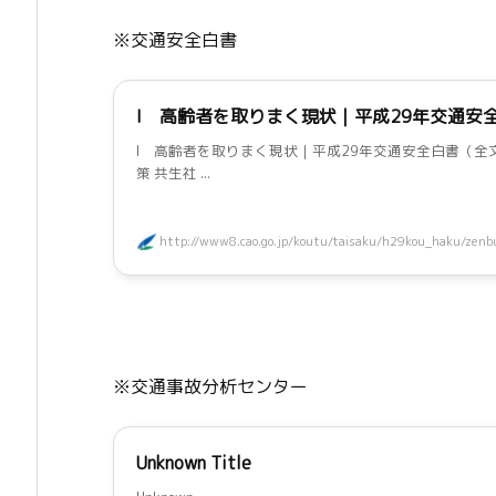
※交通安全白書
I 高齢者を取りまく現状｜平成29年交通安全
I 高齢者を取りまく現状｜平成29年交通安全白書（全文）
策 共生社 ...
http://www8.cao.go.jp/koutu/taisaku/h29kou_haku/zenbu
※交通事故分析センター
Unknown Title