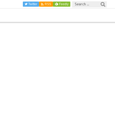

Twitter
Feedly
RSS