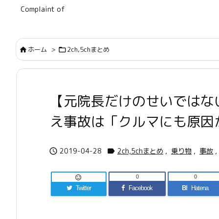
Complaint of
ホーム
>
2ch,5chまとめ


【元院長だけのせいではな
え事故は「クルマにも原因
2019-04-28
2ch,5chまとめ
,
乗り物
,
事故
,


0
0

Twitter
Facebook
B!
Hatena