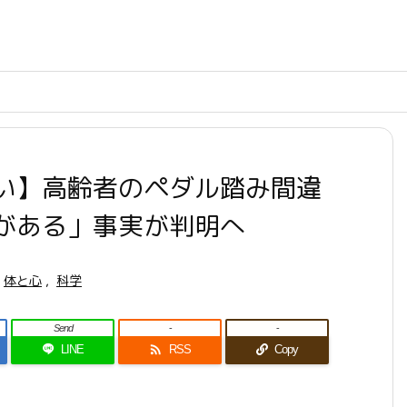
い】高齢者のペダル踏み間違
がある」事実が判明へ
体と心
,
科学
Send
-
-

LINE
RSS
Copy