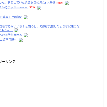
った」同乗していた県議を含め男女3人重傷
NEW!
たいでラッキーｗｗｗ
NEW!
の濃厚エッ画像♪
鑑定をするがいいな？と問うと、元嫁は発狂したような状態にな
と叫んだ…
への期待が高まる
第二波不可避へ
サーリンク