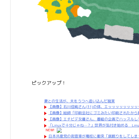
ピックアップ！
妻との生活が、夫をうつへ追い込んだ現実
【画像】石川佳純さん(31)の体、エッッッッッッッ
【画像】絵師「印刷会社にゴミみたい印刷されたから
【画像】エチビデ女優さん、番組の企画でハッスルし
「Linuxで十分じゃね…？」世界が気付き始める Linuxの
NEW!
日本共産党の街宣車が電柱に衝突「居眠りをしてしま