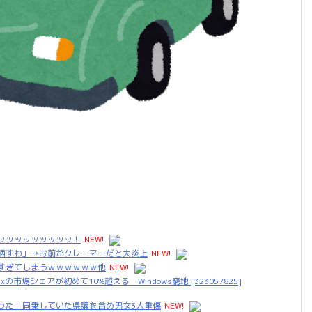
ッッッッッッッッッッ！
NEW!
晒すわ」→お前がクレーマーだと大炎上
NEW!
すぎてしまうｗｗｗｗｗｗ他
NEW!
市場シェアが初めて10%超える Windows窮地 [323057825]
った」同乗していた県議を含め男女3人重傷
NEW!