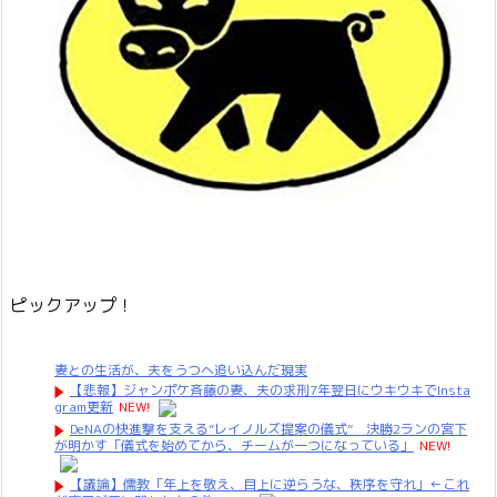
ピックアップ！
妻との生活が、夫をうつへ追い込んだ現実
【悲報】ジャンポケ斉藤の妻、夫の求刑7年翌日にウキウキでInsta
gram更新
NEW!
DeNAの快進撃を支える”レイノルズ提案の儀式” 決勝2ランの宮下
が明かす「儀式を始めてから、チームが一つになっている」
NEW!
【議論】儒教「年上を敬え、目上に逆らうな、秩序を守れ」←これ