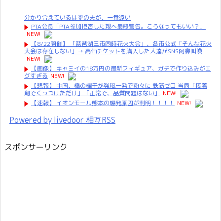
分かり合えているはずの夫が、一番遠い
PTA会長「PTA参加拒否した親へ最終警告。こうなってもいい？」
NEW!
【8/22開催】 「琵琶湖三市同時花火大会」、各市公式「そんな花火
大会は存在しない」→ 高価チケットを購入した人達がSNS阿鼻叫喚
NEW!
【画像】 キャミイの18万円の最新フィギュア、ガチで作り込みがエ
グすぎる
NEW!
【悲報】 中国、橋の欄干が強風一発で粉々に 鉄筋ゼロ 当局「接着
剤でくっつけただけ」「正常で、品質問題はない」
NEW!
【速報】 イオンモール熊本の爆発原因が判明！！！！
NEW!
Powered by livedoor 相互RSS
スポンサーリンク