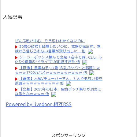
人気記事
ぜんぶ私が中心、そう思われたくないのに
36歳の彼女と結婚したいのに、家族が猛反対。家
族から信じられない言葉が飛び出した… 他
クーラーボックス積んで出発→途中で買い足し…5
0代公務員の“ドライブ”が地獄すぎた 他
【画像】長濱ねる(27歳)の乳がヤバイと話題にｗ
ｗｗｗ1700万バズｗｗｗｗｗｗｗｗｗｗ 他
【画像】人気Vチューバーさん、とんでもない姿を
披露ｗｗｗｗｗｗｗｗｗｗ 他
【悲報】2050年の日本、独身ボッチ祭りが現実に
なるとかｗｗｗｗ 他
Powered by livedoor 相互RSS
スポンサーリンク