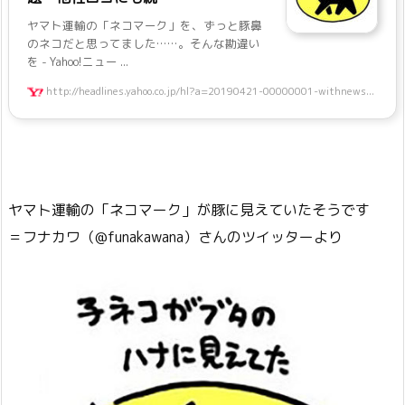
ヤマト運輸の「ネコマーク」を、ずっと豚鼻
のネコだと思ってました……。そんな勘違い
を - Yahoo!ニュー ...
http://headlines.yahoo.co.jp/hl?a=20190421-00000001-withnews...
ヤマト運輸の「ネコマーク」が豚に見えていたそうです
＝フナカワ（@funakawana）さんのツイッターより