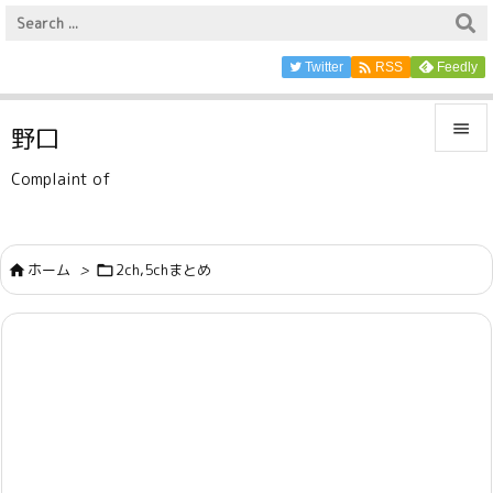

Twitter
Feedly
RSS

野口

Complaint of
メニュ

サイド
ホーム
>
2ch,5chまとめ



前へ

次へ

検索