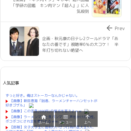
「学研の図鑑 キン肉マン『超人』」に人
気殺到

Prev
企画・秋元康の日テレ2クールドラマ「あ
なたの番です」視聴率6％の大コケ！ 半
年打ち切れない絶望へ
人気記事
ずっと好き。俺はストーカーなんかじゃない。
【画像】新田恵海「拙者、ラーメンチャーハンセットが
好きゴザル」
【画像】この定食(690円)の弱点を答えよｗｗ



【画像】ラーメンマンと食パンマンに声をかけた男性、
ボコボコにされ金を奪われるｗｗ
メニュー
上へ
ホーム
【郎報】女子大学生に強制わいせつ行為の医大生3人、