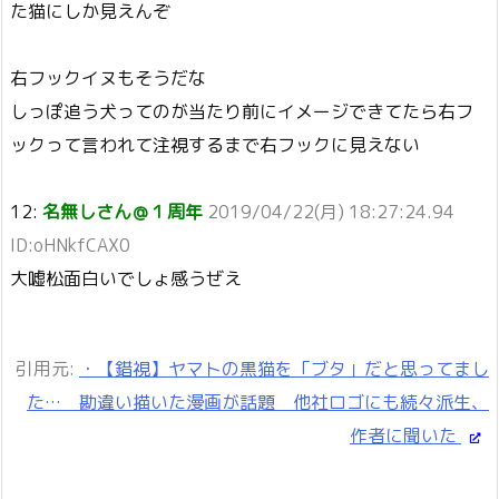
た猫にしか見えんぞ
右フックイヌもそうだな
しっぽ追う犬ってのが当たり前にイメージできてたら右フ
ックって言われて注視するまで右フックに見えない
12:
名無しさん＠１周年
2019/04/22(月) 18:27:24.94
ID:oHNkfCAX0
大嘘松面白いでしょ感うぜえ
引用元:
・【錯視】ヤマトの黒猫を「ブタ」だと思ってまし
た… 勘違い描いた漫画が話題 他社ロゴにも続々派生、
作者に聞いた