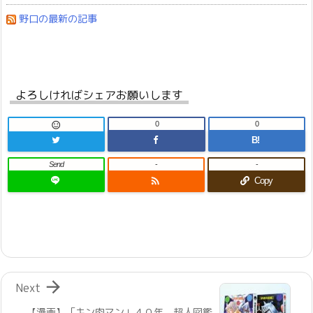
野口の最新の記事
よろしければシェアお願いします
0
0

B!
Send
-
-

Copy

Next
【漫画】「キン肉マン」４０年、超人図鑑