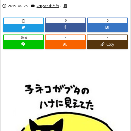
2019-04-23
2ch,5chまとめ
,
豚


0
0

B!
Send
-
-

Copy