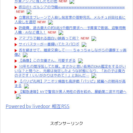
が東アジアに残したもの他
NEW!
昨日のT-ガルシアの守備wwwwwwwwwwwwwwwwwwwwwwwww
NEW!
立憲民主ブレーンで人殺し発言家の菅野完氏、メルチュ折田社長に
人殺しを連呼
NEW!
防衛費、過去最大の約8兆9千億円要求へ…予算案で膨張、迎撃用無
人機・AIなど導入！
NEW!
アマプラで観れる面白い映画って何？
NEW!
サイバスターが一番輝いてたスパロボ
舌を絡ませて、唾液交換して── ちゅっちゅしながらの濃厚エッ画
像♪
【画像】この女優さん、可愛すぎる
10年もの間浮気してた嫁。まさかと思い長男のDNA鑑定をするがい
いな？と問うと、元嫁は発狂したような状態になり、「あの子は貴方
の子です！いいがかりはやめて！」と叫んだ…
【パリピ孔明】アニオリ場面も高評価「パリピ」続編への期待が高
まる
【緊急速報】NYで警官が黒人男性の首を絞め、暴動第二波不可避へ
Powered by livedoor 相互RSS
スポンサーリンク