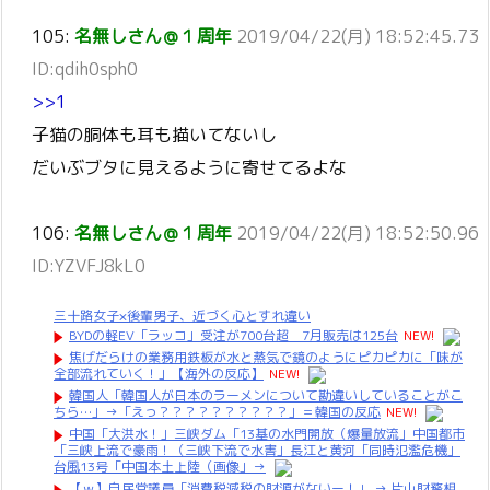
105:
名無しさん＠１周年
2019/04/22(月) 18:52:45.73
ID:qdih0sph0
>>1
子猫の胴体も耳も描いてないし
だいぶブタに見えるように寄せてるよな
106:
名無しさん＠１周年
2019/04/22(月) 18:52:50.96
ID:YZVFJ8kL0
三十路女子×後輩男子、近づく心とすれ違い
BYDの軽EV「ラッコ」受注が700台超 7月販売は125台
NEW!
焦げだらけの業務用鉄板が水と蒸気で鏡のようにピカピカに「味が
全部流れていく！」【海外の反応】
NEW!
韓国人「韓国人が日本のラーメンについて勘違いしていることがこ
ちら…」→「えっ？？？？？？？？？？」＝韓国の反応
NEW!
中国「大洪水！」三峡ダム「13基の水門開放（爆量放流」中国都市
「三峡上流で豪雨！（三峡下流で水害」長江と黄河「同時氾濫危機」
台風13号「中国本土上陸（画像」→
【ｗ】自民党議員「消費税減税の財源がないー！」 → 片山財務相、