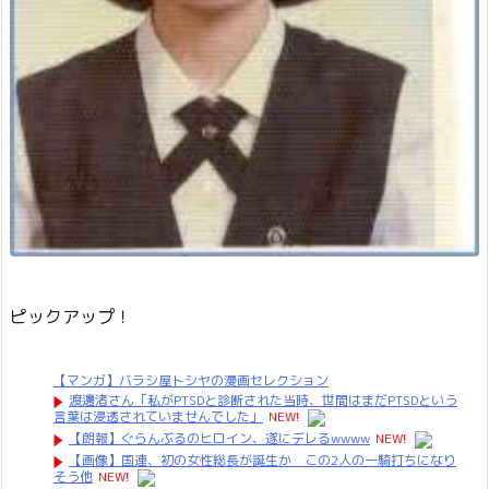
ピックアップ！
【マンガ】バラシ屋トシヤの漫画セレクション
渡邊渚さん「私がPTSDと診断された当時、世間はまだPTSDという
言葉は浸透されていませんでした」
NEW!
【朗報】ぐらんぶるのヒロイン、遂にデレるwwww
NEW!
【画像】国連、初の女性総長が誕生か この2人の一騎打ちになり
そう他
NEW!