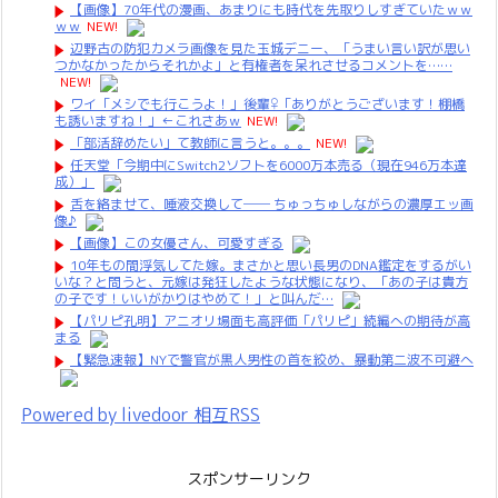
【画像】70年代の漫画、あまりにも時代を先取りしすぎていたｗｗ
ｗｗ
NEW!
辺野古の防犯カメラ画像を見た玉城デニー、「うまい言い訳が思い
つかなかったからそれかよ」と有権者を呆れさせるコメントを……
NEW!
ワイ「メシでも行こうよ！」後輩♀「ありがとうございます！棚橋
も誘いますね！」←これさあｗ
NEW!
「部活辞めたい」て教師に言うと。。。
NEW!
任天堂「今期中にSwitch2ソフトを6000万本売る（現在946万本達
成）」
舌を絡ませて、唾液交換して── ちゅっちゅしながらの濃厚エッ画
像♪
【画像】この女優さん、可愛すぎる
10年もの間浮気してた嫁。まさかと思い長男のDNA鑑定をするがい
いな？と問うと、元嫁は発狂したような状態になり、「あの子は貴方
の子です！いいがかりはやめて！」と叫んだ…
【パリピ孔明】アニオリ場面も高評価「パリピ」続編への期待が高
まる
【緊急速報】NYで警官が黒人男性の首を絞め、暴動第二波不可避へ
Powered by livedoor 相互RSS
スポンサーリンク