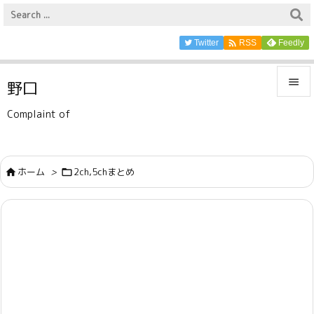

Twitter
Feedly
RSS

野口

Complaint of
メニュ

サイド
ホーム
>
2ch,5chまとめ



前へ

次へ

検索