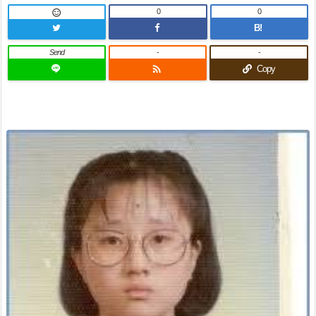
0
0

B!
Send
-
-

Copy