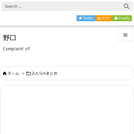

Twitter
Feedly
RSS

野口

Complaint of
メニュ

サイド
ホーム
>
2ch,5chまとめ



前へ

次へ

検索