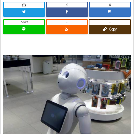
0
0

B!
Send
-
-

Copy