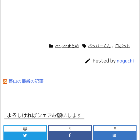
2ch,5chまとめ
ペッパーくん
,
ロボット


Posted by

noguchi
野口の最新の記事
よろしければシェアお願いします
0
0

B!