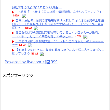
身近すぎる“厄介な人たち”が大集合！
PTA会長「PTA参加拒否した親へ最終警告。こうなってもいい？」
NEW!
左翼市民団体、広島では通用せず「人殺しの汚い足で広島の土を踏
むな！」→広島県民「お前らの方が汚いんじゃ！」「ワシらが広島県
民じゃ」
NEW!
激混みのはずの東京駅で鍵が空いているコインロッカーが散見、
「ラッキー」と思って中を確認してみると……
NEW!
日本をダメにした総理大臣、ワースト１位が同点でこの人ｗｗｗｗ
ｗｗ
NEW!
【速報】 みいちゃん、覚醒し戦闘民族化。お子様二人をフルボッコ
にしてしまう
NEW!
Powered by livedoor 相互RSS
スポンサーリンク