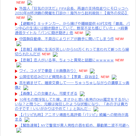
NEW!
外国人「狂気の沙汰だ」FIFA会長、再選の支持見返りにモロッコへ
2030年W杯決勝の開催を打診か！海外から批判殺到！【海外の反応】
NEW!
【避難所】キッチンカー、から揚げや麺類提供 40代女性「最高、パ
ン中心の生活には飽き飽きしていて、野菜不足も感じていた」→時事
通信タイトル「パンに飽き飽き」他
NEW!
中国製自動車、不具合によりドアが勝手に開いてしまう件
NEW!
【悲報】母親に生活が苦しいから50万くれって言われて断ったら縁
切られたんだが
NEW!
【悲報】恋人がいる率、ちょっと異常と話題にｗｗｗｗｗ
NEW!
ワイ、コメダで豪遊（※画像あり）
NEW!
公営住宅住みだけど質問ある？【家賃・自治会】
NEW!
舌を絡ませて、唾液交換して── ちゅっちゅしながらの濃厚エッ画
像♪
【画像】この女優さん、可愛すぎる
10年もの間浮気してた嫁。まさかと思い長男のDNA鑑定をするがい
いな？と問うと、元嫁は発狂したような状態になり、「あの子は貴方
の子です！いいがかりはやめて！」と叫んだ…
【パリピ孔明】アニオリ場面も高評価「パリピ」続編への期待が高
まる
【緊急速報】NYで警官が黒人男性の首を絞め、暴動第二波不可避へ