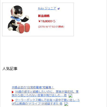
Robi ジュニア
新品価格
￥19,800
から
(2019/4/17 02:01時点)
人気記事
共感必至の“日常修羅場”短編集！
36歳の彼女と結婚したいのに、家族が猛反対。家
族から信じられない言葉が飛び出した… 他
クーラーボックス積んで出発→途中で買い足し…5
0代公務員の“ドライブ”が地獄すぎた 他