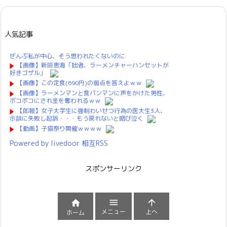
人気記事
ぜんぶ私が中心、そう思われたくないのに
【画像】新田恵海「拙者、ラーメンチャーハンセットが
好きゴザル」
【画像】この定食(690円)の弱点を答えよｗｗ
【画像】ラーメンマンと食パンマンに声をかけた男性、
ボコボコにされ金を奪われるｗｗ
【郎報】女子大学生に強制わいせつ行為の医大生3人、
示談に失敗し起訴・・・もう戻れないと咽び泣く
【動画】子猫祭り開催ｗｗｗｗ
Powered by livedoor 相互RSS
スポンサーリンク



メニュー
上へ
ホーム