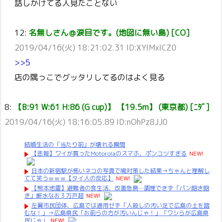
話しかけてる人見たことない
12:
名無しさん＠涙目です。(地図に無い島) [CO]
2019/04/16(火) 18:21:02.31 ID:XYIMxICZ0
>>5
店の隅っこでグッタリしてるのはよく見る
8:
【B:91 W:61 H:86 (G cup)】 【19.5m】 (東京都) [ﾆﾀﾞ]
2019/04/16(火) 18:16:05.89 ID:nOhPz8JJ0
結婚生活の「当たり前」が壊れる瞬間
【悲報】ワイが買ったMotorolaのスマホ、ポンコツすぎる
NEW!
日本の新宿駅が怖いネコの写真で鳩対策した結果→ちゃんと理解し
てて笑うｗｗｗ【タイ人の反応】
NEW!
【熊本地震】避難者の食生活、改善急務…調理できず「パン飽き飽
き」断水なお３万戸超
NEW!
左翼市民団体、広島では通用せず「人殺しの汚い足で広島の土を踏
むな！」→広島県民「お前らの方が汚いんじゃ！」「ワシらが広島県
民じゃ」
NEW!