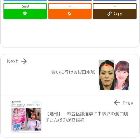
Send
-
-

Copy

Next
会いに行ける杉田水脈

Prev
【速報】 杉並区議選挙に中核派の洞口朋
子さん(30)が立候補