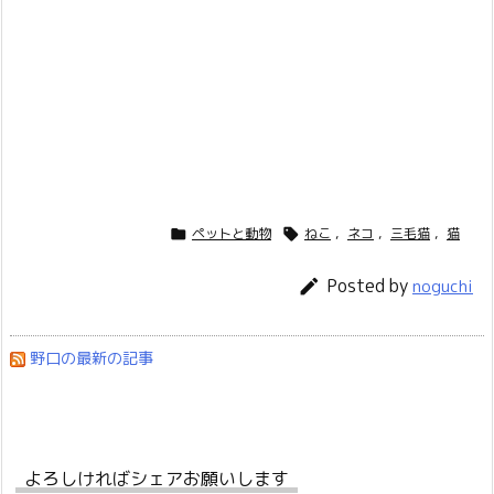
ペットと動物
ねこ
,
ネコ
,
三毛猫
,
猫


Posted by

noguchi
野口の最新の記事
よろしければシェアお願いします