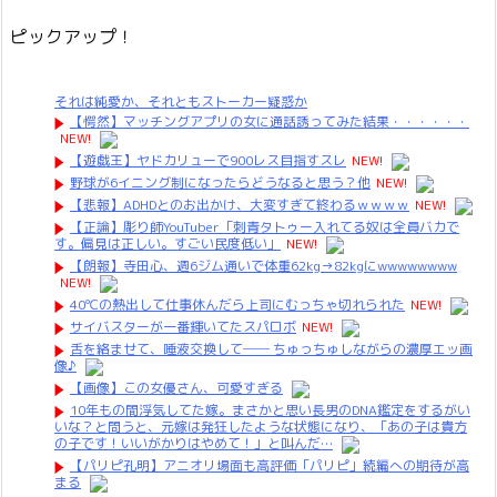
ピックアップ！
それは純愛か、それともストーカー疑惑か
【愕然】マッチングアプリの女に通話誘ってみた結果・・・・・・
NEW!
【遊戯王】ヤドカリューで900レス目指すスレ
NEW!
野球が6イニング制になったらどうなると思う？他
NEW!
【悲報】ADHDとのお出かけ、大変すぎて終わるｗｗｗｗ
NEW!
【正論】彫り師YouTuber「刺青タトゥー入れてる奴は全員バカで
す。偏見は正しい。すごい民度低い」
NEW!
【朗報】寺田心、週6ジム通いで体重62kg→82kgにwwwwwwww
NEW!
40℃の熱出して仕事休んだら上司にむっちゃ切れられた
NEW!
サイバスターが一番輝いてたスパロボ
NEW!
舌を絡ませて、唾液交換して── ちゅっちゅしながらの濃厚エッ画
像♪
【画像】この女優さん、可愛すぎる
10年もの間浮気してた嫁。まさかと思い長男のDNA鑑定をするがい
いな？と問うと、元嫁は発狂したような状態になり、「あの子は貴方
の子です！いいがかりはやめて！」と叫んだ…
【パリピ孔明】アニオリ場面も高評価「パリピ」続編への期待が高
まる