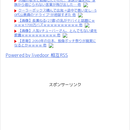
36歳の彼女と結婚したいのに、家族が猛反対。家
族から信じられない言葉が飛び出した… 他
クーラーボックス積んで出発→途中で買い足し…5
0代公務員の“ドライブ”が地獄すぎた 他
【画像】長濱ねる(27歳)の乳がヤバイと話題にｗ
ｗｗｗ1700万バズｗｗｗｗｗｗｗｗｗｗ 他
【画像】人気Vチューバーさん、とんでもない姿を
披露ｗｗｗｗｗｗｗｗｗｗ 他
【悲報】2050年の日本、独身ボッチ祭りが現実に
なるとかｗｗｗｗ 他
Powered by livedoor 相互RSS
スポンサーリンク