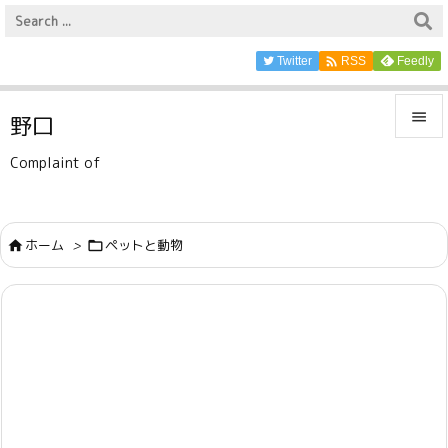

Twitter
Feedly
RSS

野口

Complaint of
メニュ

サイド
ホーム
>
ペットと動物



前へ

次へ

検索