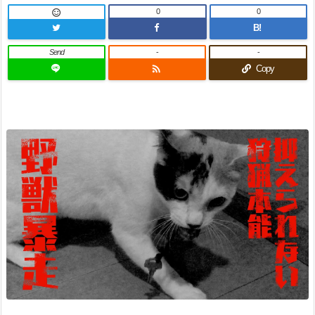
0
0

B!
Send
-
-

Copy