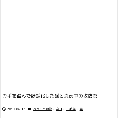
カギを盗んで野獣化した猫と真夜中の攻防戦
2019-04-17
ペットと動物
,
ネコ
,
三毛猫
,
猫

