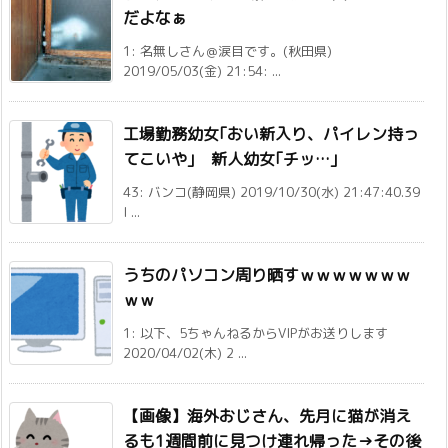
だよなぁ
1: 名無しさん＠涙目です。(秋田県)
2019/05/03(金) 21:54: ...
工場勤務幼女｢おい新入り、パイレン持っ
てこいや｣ 新人幼女｢チッ…｣
43: バンコ(静岡県) 2019/10/30(水) 21:47:40.39
I ...
うちのパソコン周り晒すｗｗｗｗｗｗｗ
ｗｗ
1: 以下、5ちゃんねるからVIPがお送りします
2020/04/02(木) 2 ...
【画像】海外おじさん、先月に猫が消え
るも1週間前に見つけ連れ帰った→その後