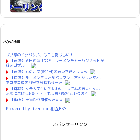
人気記事
ブブ家のドタバタが、今日も愛おしい！
【画像】新田恵海「拙者、ラーメンチャーハンセットが
好きゴザル」
【画像】この定食(690円)の弱点を答えよｗｗ
【画像】ラーメンマンと食パンマンに声をかけた男性、
ボコボコにされ金を奪われるｗｗ
【郎報】女子大学生に強制わいせつ行為の医大生3人、
示談に失敗し起訴・・・もう戻れないと咽び泣く
【動画】子猫祭り開催ｗｗｗｗ
Powered by livedoor 相互RSS
スポンサーリンク