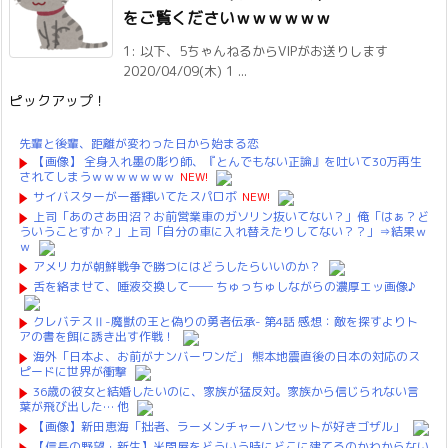
をご覧くださいｗｗｗｗｗｗ
1: 以下、5ちゃんねるからVIPがお送りします
2020/04/09(木) 1 ...
ピックアップ！
先輩と後輩、距離が変わった日から始まる恋
【画像】 全身入れ墨の彫り師、『とんでもない正論』を吐いて30万再生
されてしまうｗｗｗｗｗｗｗ
NEW!
サイバスターが一番輝いてたスパロボ
NEW!
上司「あのさあ田沼？お前営業車のガソリン抜いてない？」俺「はぁ？ど
ういうことすか？」上司「自分の車に入れ替えたりしてない？？」⇒結果ｗ
ｗ
アメリカが朝鮮戦争で勝つにはどうしたらいいのか？
舌を絡ませて、唾液交換して── ちゅっちゅしながらの濃厚エッ画像♪
クレバテスⅡ-魔獣の王と偽りの勇者伝承- 第4話 感想：敵を探すよりト
アの書を餌に誘き出す作戦！
海外「日本よ、お前がナンバーワンだ」 熊本地震直後の日本の対応のス
ピードに世界が衝撃
36歳の彼女と結婚したいのに、家族が猛反対。家族から信じられない言
葉が飛び出した… 他
【画像】新田恵海「拙者、ラーメンチャーハンセットが好きゴザル」
【信長の野望・新生】米問屋をどういう時にどこに建てるのかわからない