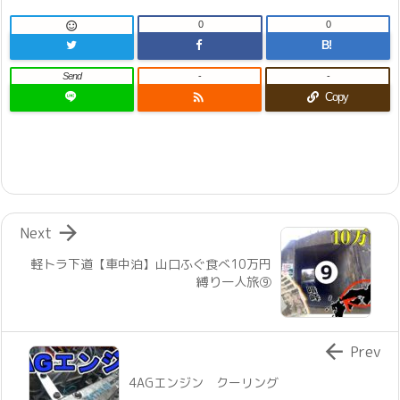
0
0

B!
Send
-
-

Copy

Next
軽トラ下道【車中泊】山口ふぐ食べ10万円
縛り一人旅⑨

Prev
4AGエンジン クーリング