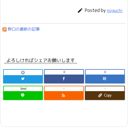
Posted by

noguchi
野口の最新の記事
よろしければシェアお願いします
0
0

B!
Send
-
-

Copy