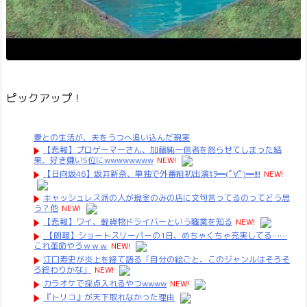
ピックアップ！
妻との生活が、夫をうつへ追い込んだ現実
【悲報】プロゲーマーさん、加藤純一信者を怒らせてしまった結
果、好き嫌い5位にwwwwwwww
NEW!
【日向坂46】坂井新奈、単独で外番組初出演ｷﾀ━(ﾟ∀ﾟ)━!!!!
NEW!
キャッシュレス派の人が現金のみの店に文句言ってるのってどう思
う？他
NEW!
【悲報】ワイ、軽貨物ドライバーという職業を知る
NEW!
【朗報】ショートスリーパーの1日、めちゃくちゃ充実してる……
これ革命やろｗｗｗ
NEW!
江口寿史が炎上を経て語る「自分の絵ごと、このジャンルはそろそ
ろ終わりかな」
NEW!
カラオケで採点入れるやつwwww
NEW!
『トリコ』が天下取れなかった理由