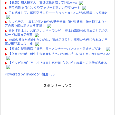
【悲報】堀大輔さん、実は仮眠を取っていたwww
音羽紀香 お股ぱっくりマッサージがいいですね～！
舌を絡ませて、唾液交換して── ちゅっちゅしながらの濃厚エッ画像♪
クレバテスⅡ-魔獣の王と偽りの勇者伝承- 第4話 感想：敵を探すよりト
アの書を餌に誘き出す作戦！
海外「日本よ、お前がナンバーワンだ」 熊本地震直後の日本の対応のス
ピードに世界が衝撃
36歳の彼女と結婚したいのに、家族が猛反対。家族から信じられない言
葉が飛び出した… 他
【画像】新田恵海「拙者、ラーメンチャーハンセットが好きゴザル」
【信長の野望・新生】米問屋をどういう時にどこに建てるのかわからない
【パリピ孔明】アニオリ場面も高評価「パリピ」続編への期待が高まる
Powered by livedoor 相互RSS
スポンサーリンク