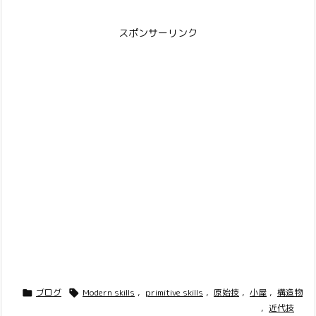
スポンサーリンク
ブログ
Modern skills
,
primitive skills
,
原始技
,
小屋
,
構造物


,
近代技