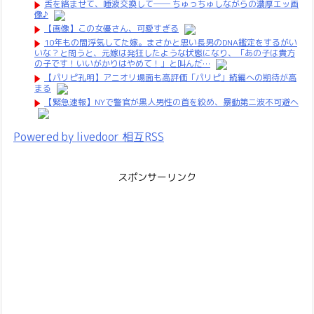
舌を絡ませて、唾液交換して── ちゅっちゅしながらの濃厚エッ画
像♪
【画像】この女優さん、可愛すぎる
10年もの間浮気してた嫁。まさかと思い長男のDNA鑑定をするがい
いな？と問うと、元嫁は発狂したような状態になり、「あの子は貴方
の子です！いいがかりはやめて！」と叫んだ…
【パリピ孔明】アニオリ場面も高評価「パリピ」続編への期待が高
まる
【緊急速報】NYで警官が黒人男性の首を絞め、暴動第二波不可避へ
Powered by livedoor 相互RSS
スポンサーリンク