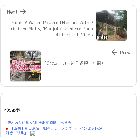

Next
Builds A Water-Powered Hammer With P
rimitive Skills, "Monjolo" Used For Poun
d Rice | Full Video

Prev
50ccミニカー制作過程（前編）
人気記事
“変われない私”が動き出す瞬間に出会う
【画像】新田恵海「拙者、ラーメンチャーハンセットが
好きゴザル」