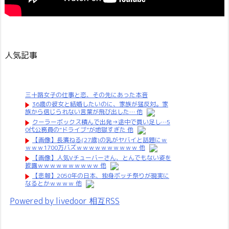
人気記事
三十路女子の仕事と恋、その先にあった本音
36歳の彼女と結婚したいのに、家族が猛反対。家
族から信じられない言葉が飛び出した… 他
クーラーボックス積んで出発→途中で買い足し…5
0代公務員の“ドライブ”が地獄すぎた 他
【画像】長濱ねる(27歳)の乳がヤバイと話題にｗ
ｗｗｗ1700万バズｗｗｗｗｗｗｗｗｗｗ 他
【画像】人気Vチューバーさん、とんでもない姿を
披露ｗｗｗｗｗｗｗｗｗｗ 他
【悲報】2050年の日本、独身ボッチ祭りが現実に
なるとかｗｗｗｗ 他
Powered by livedoor 相互RSS