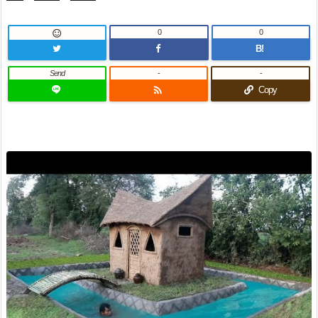
0
0

B!
Send
-
-

Copy