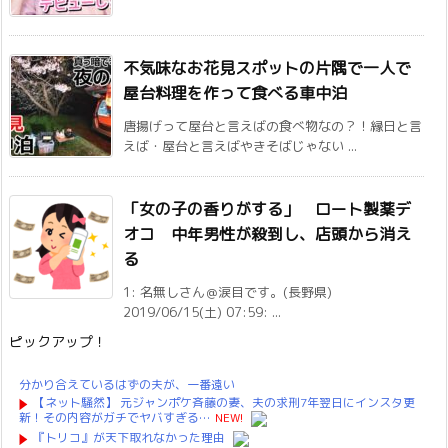
不気味なお花見スポットの片隅で一人で
屋台料理を作って食べる車中泊
唐揚げって屋台と言えばの食べ物なの？！縁日と言
えば・屋台と言えばやきそばじゃない ...
「女の子の香りがする」 ロート製薬デ
オコ 中年男性が殺到し、店頭から消え
る
1: 名無しさん＠涙目です。(長野県)
2019/06/15(土) 07:59: ...
ピックアップ！
分かり合えているはずの夫が、一番遠い
【ネット騒然】 元ジャンポケ斉藤の妻、夫の求刑7年翌日にインスタ更
新！その内容がガチでヤバすぎる…
NEW!
『トリコ』が天下取れなかった理由