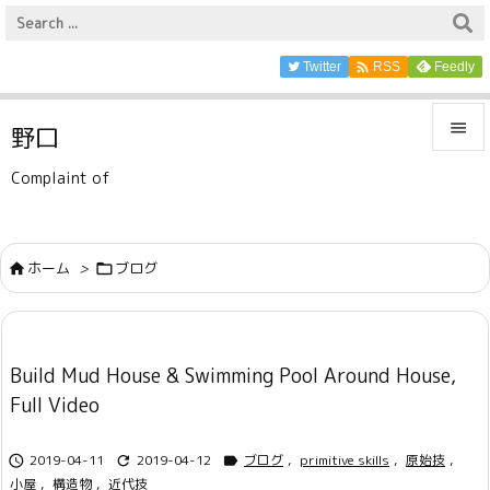

Twitter
Feedly
RSS

野口

Complaint of
メニュ

サイド
ホーム
>
ブログ



前へ

Build Mud House & Swimming Pool Around House,
次へ
Full Video

検索
2019-04-11
2019-04-12
ブログ
,
primitive skills
,
原始技
,



小屋
,
構造物
,
近代技