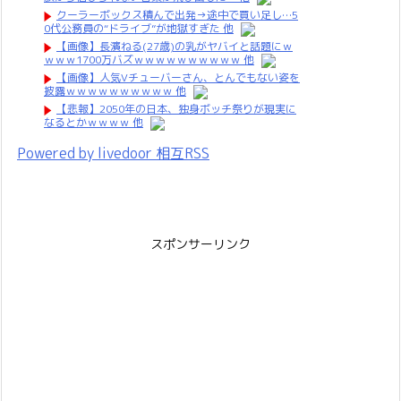
クーラーボックス積んで出発→途中で買い足し…5
0代公務員の“ドライブ”が地獄すぎた 他
【画像】長濱ねる(27歳)の乳がヤバイと話題にｗ
ｗｗｗ1700万バズｗｗｗｗｗｗｗｗｗｗ 他
【画像】人気Vチューバーさん、とんでもない姿を
披露ｗｗｗｗｗｗｗｗｗｗ 他
【悲報】2050年の日本、独身ボッチ祭りが現実に
なるとかｗｗｗｗ 他
Powered by livedoor 相互RSS
スポンサーリンク