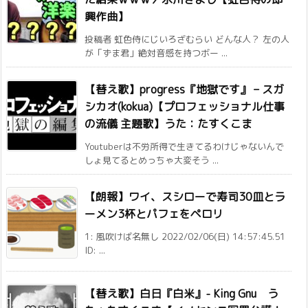
興作曲】
投稿者 虹色侍にじいろざむらい どんな人？ 左の人
が「ずま君」絶対音感を持つボー ...
【替え歌】progress『地獄です』 – スガ
シカオ(kokua)【プロフェッショナル仕事
の流儀 主題歌】うた：たすくこま
Youtuberは不労所得で生きてるわけじゃないんで
しょ見てるとめっちゃ大変そう ...
【朗報】ワイ、スシローで寿司30皿とラ
ーメン3杯とパフェをペロリ
1: 風吹けば名無し 2022/02/06(日) 14:57:45.51
ID: ...
【替え歌】白日『白米』- King Gnu う