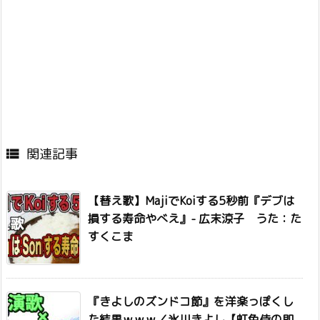
関連記事

【替え歌】MajiでKoiする5秒前『デブは
損する寿命やべえ』- 広末涼子 うた：た
すくこま
『きよしのズンドコ節』を洋楽っぽくし
た結果ｗｗｗ／氷川きよし【虹色侍の即