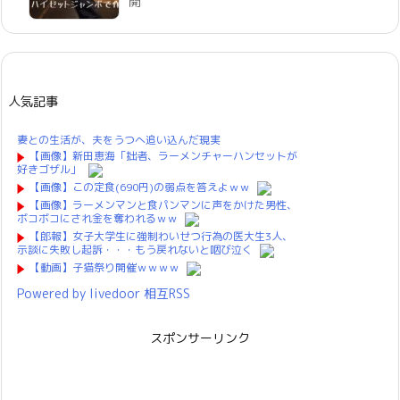
開
人気記事
妻との生活が、夫をうつへ追い込んだ現実
【画像】新田恵海「拙者、ラーメンチャーハンセットが
好きゴザル」
【画像】この定食(690円)の弱点を答えよｗｗ
【画像】ラーメンマンと食パンマンに声をかけた男性、
ボコボコにされ金を奪われるｗｗ
【郎報】女子大学生に強制わいせつ行為の医大生3人、
示談に失敗し起訴・・・もう戻れないと咽び泣く
【動画】子猫祭り開催ｗｗｗｗ
Powered by livedoor 相互RSS
スポンサーリンク