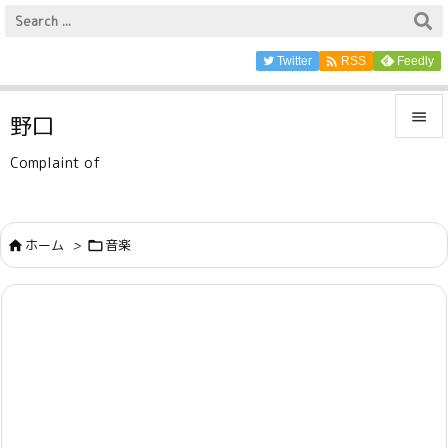

Twitter
Feedly
RSS

野口

Complaint of
メニュ

サイド
ホーム
>
音楽



前へ

次へ

検索