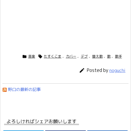
音楽
たすくこま
,
カバー
,
デブ
,
替え歌
,
歌
,
歌手


Posted by

noguchi
野口の最新の記事
よろしければシェアお願いします