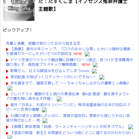
た：たすくこま【イノセンス冤罪弁護士
主題歌】
ピックアップ！
先輩と後輩、距離が変わった日から始まる恋
【画像】 週刊少年ジャンプ、「ロクのおかしな家」とかいう微妙な漫画
を巻頭カラーにしたせいで100万部切る
NEW!
ドイツ空港のウクライナ輸送機に自爆ドローン接近、見つけた空港職員が
蹴り落とす…高性能プラスチック爆弾搭載！
NEW!
新聞さん、壮大な縦読みを仕込んでしまうwww
音羽紀香 お股ぱっくりマッサージがいいですね～！
舌を絡ませて、唾液交換して── ちゅっちゅしながらの濃厚エッ画像♪
クレバテスⅡ-魔獣の王と偽りの勇者伝承- 第4話 感想：敵を探すよりト
アの書を餌に誘き出す作戦！
海外「日本よ、お前がナンバーワンだ」 熊本地震直後の日本の対応のス
ピードに世界が衝撃
36歳の彼女と結婚したいのに、家族が猛反対。家族から信じられない言
葉が飛び出した… 他
【画像】新田恵海「拙者、ラーメンチャーハンセットが好きゴザル」
【信長の野望・新生】米問屋をどういう時にどこに建てるのかわからない