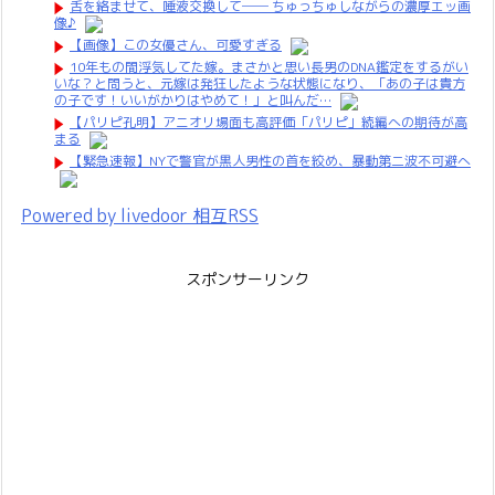
舌を絡ませて、唾液交換して── ちゅっちゅしながらの濃厚エッ画
像♪
【画像】この女優さん、可愛すぎる
10年もの間浮気してた嫁。まさかと思い長男のDNA鑑定をするがい
いな？と問うと、元嫁は発狂したような状態になり、「あの子は貴方
の子です！いいがかりはやめて！」と叫んだ…
【パリピ孔明】アニオリ場面も高評価「パリピ」続編への期待が高
まる
【緊急速報】NYで警官が黒人男性の首を絞め、暴動第二波不可避へ
Powered by livedoor 相互RSS
スポンサーリンク