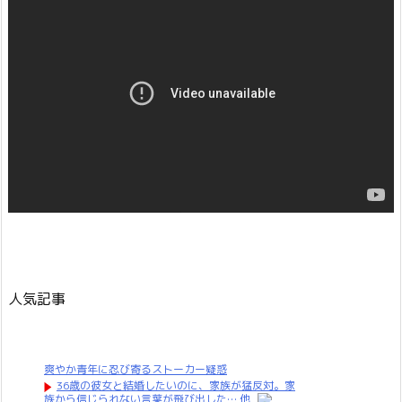
人気記事
爽やか青年に忍び寄るストーカー疑惑
36歳の彼女と結婚したいのに、家族が猛反対。家
族から信じられない言葉が飛び出した… 他