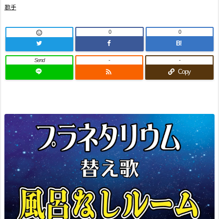
歌手
0
0

B!
Send
-
-

Copy