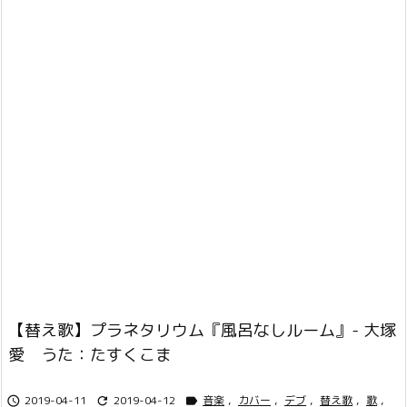
【替え歌】プラネタリウム『風呂なしルーム』- 大塚
愛 うた：たすくこま
2019-04-11
2019-04-12
音楽
,
カバー
,
デブ
,
替え歌
,
歌
,


