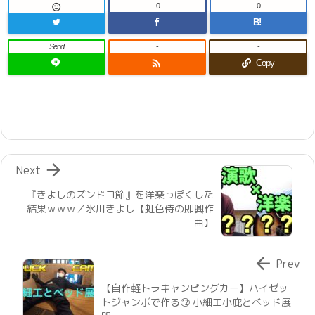
0
0

B!
Send
-
-

Copy

Next
『きよしのズンドコ節』を洋楽っぽくした
結果ｗｗｗ／氷川きよし【虹色侍の即興作
曲】

Prev
【自作軽トラキャンピングカー】ハイゼッ
トジャンボで作る⑫ 小細工小庇とベッド展