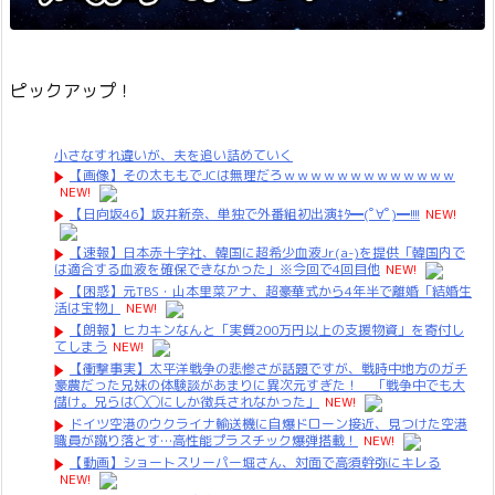
ピックアップ！
小さなすれ違いが、夫を追い詰めていく
【画像】その太ももでJCは無理だろｗｗｗｗｗｗｗｗｗｗｗｗｗ
NEW!
【日向坂46】坂井新奈、単独で外番組初出演ｷﾀ━(ﾟ∀ﾟ)━!!!!
NEW!
【速報】日本赤十字社、韓国に超希少血液Jr(a-)を提供「韓国内で
は適合する血液を確保できなかった」※今回で4回目他
NEW!
【困惑】元TBS・山本里菜アナ、超豪華式から4年半で離婚「結婚生
活は宝物」
NEW!
【朗報】ヒカキンなんと「実質200万円以上の支援物資」を寄付し
てしまう
NEW!
【衝撃事実】太平洋戦争の悲惨さが話題ですが、戦時中地方のガチ
豪農だった兄妹の体験談があまりに異次元すぎた！ 「戦争中でも大
儲け。兄らは◯◯にしか徴兵されなかった」
NEW!
ドイツ空港のウクライナ輸送機に自爆ドローン接近、見つけた空港
職員が蹴り落とす…高性能プラスチック爆弾搭載！
NEW!
【動画】ショートスリーパー堀さん、対面で高須幹弥にキレる
NEW!