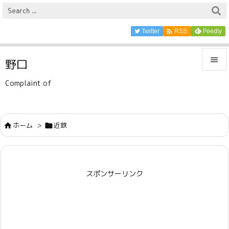

Twitter
Feedly
RSS

野口

Complaint of
メニュ

サイド
ホーム
>
近鉄



前へ

スポンサーリンク
次へ

検索