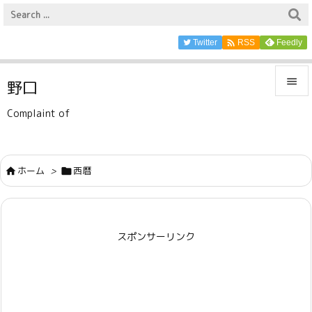

Twitter
Feedly
RSS

野口

Complaint of
メニュ

サイド
ホーム
>
西暦



前へ

スポンサーリンク
次へ

検索