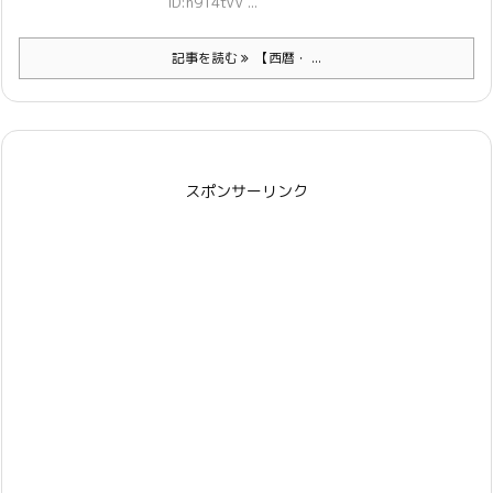
ID:h914tVV ...
記事を読む
【西暦・ ...
スポンサーリンク