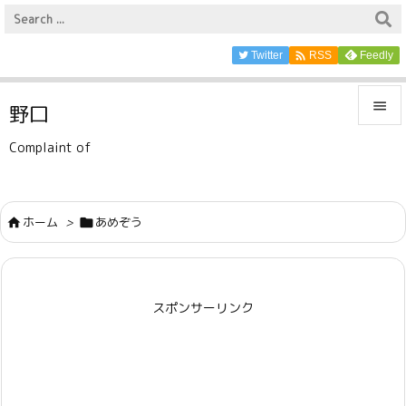

Twitter
Feedly
RSS

野口

Complaint of
メニュ

サイド
ホーム
>
あめぞう



前へ

スポンサーリンク
次へ

検索