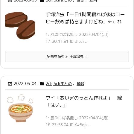
2022-05-05
2ch,5chまとめ
,
健康
,
飲料


手塚治虫「一日1時間寝れば後はコー
ヒー飲めば持ちますけどね」←これ
1: 風吹けば名無し 2022/04/04(月)
17:30:11.81 ID:dIoEi ...
記事を読む
手塚治虫 ...
2022-05-04
2ch,5chまとめ
,
麺類


ワイ「おい〆のうどん作れよ」 嫁
「はい..」
1: 風吹けば名無し 2022/04/04(月)
16:27:53.04 ID:Kw5qp ...