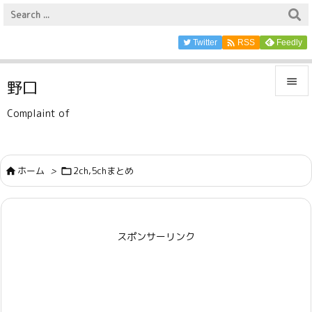

Twitter
Feedly
RSS

野口

Complaint of
メニュ

サイド
ホーム
>
2ch,5chまとめ



前へ

スポンサーリンク
次へ

検索