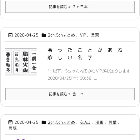
記事を読む
３←三本 ...
2020-04-25
2ch,5chまとめ
,
VIP
,
言葉


会 っ た こ と が あ る
珍 し い 名 字
1: 以下、5ちゃんねるからVIPがお送りします
2020/04/25(土) 00:38: ...
記事を読む
会 っ ...
2020-04-25
2ch,5chまとめ
,
なんJ
,
漫画
,
言葉
,


言語