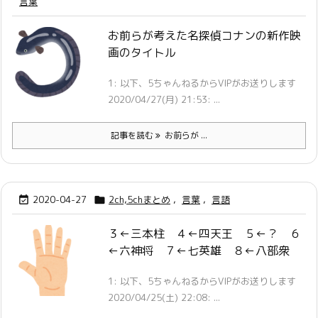
言葉
お前らが考えた名探偵コナンの新作映
画のタイトル
1: 以下、5ちゃんねるからVIPがお送りします
2020/04/27(月) 21:53: ...
記事を読む
お前らが ...
2020-04-27
2ch,5chまとめ
,
言葉
,
言語


３←三本柱 ４←四天王 ５←？ ６
←六神将 ７←七英雄 ８←八部衆
1: 以下、5ちゃんねるからVIPがお送りします
2020/04/25(土) 22:08: ...