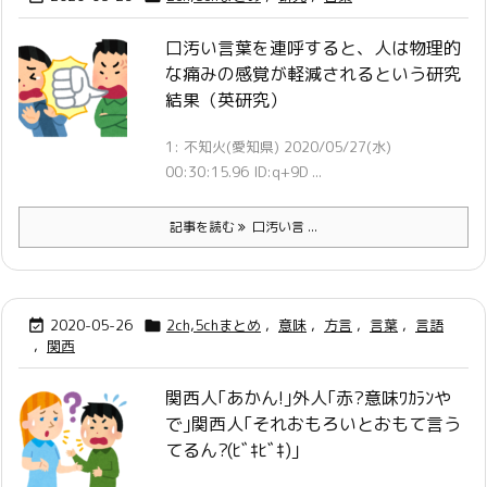
口汚い言葉を連呼すると、人は物理的
な痛みの感覚が軽減されるという研究
結果（英研究）
1: 不知火(愛知県) 2020/05/27(水)
00:30:15.96 ID:q+9D ...
記事を読む
口汚い言 ...
2020-05-26
2ch,5chまとめ
,
意味
,
方言
,
言葉
,
言語


,
関西
関西人｢あかん!｣外人｢赤?意味ﾜｶﾗﾝや
で｣関西人｢それおもろいとおもて言う
てるん?(ﾋﾞｷﾋﾞｷ)｣