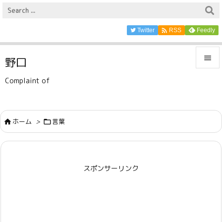

Twitter
Feedly
RSS

野口

Complaint of
メニュ

サイド
ホーム
>
言葉



前へ

スポンサーリンク
次へ

検索