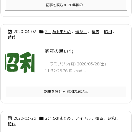
記事を読む
20年後の ...
2020-04-02
2ch,5chまとめ
,
懐かし
,
懐古
,
昭和
,


時代
昭和の思い出
1: ラミブジン(茸) 2020/03/28(土)
11:32:25.76 ID:khad ...
記事を読む
昭和の思い出
2020-03-26
2ch,5chまとめ
,
アイドル
,
懐古
,
昭和
,


時代