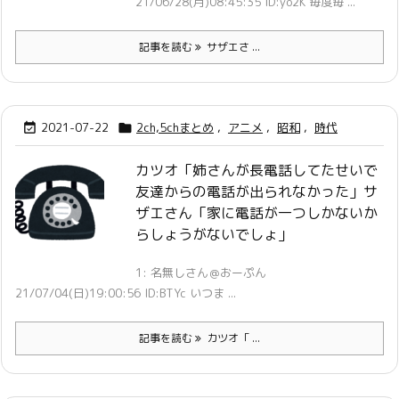
21/06/28(月)08:45:35 ID:yo2K 毎度毎 ...
記事を読む
サザエさ ...
2021-07-22
2ch,5chまとめ
,
アニメ
,
昭和
,
時代


カツオ「姉さんが長電話してたせいで
友達からの電話が出られなかった」サ
ザエさん「家に電話が一つしかないか
らしょうがないでしょ」
1: 名無しさん＠おーぷん
21/07/04(日)19:00:56 ID:BTYc いつま ...
記事を読む
カツオ「 ...