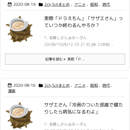
2020-08-19
2ch,5chまとめ
,
アニメ
,
昭和
,
時代


実際「ドラえもん」「サザエさん」っ
ていつか終わるんやろか？
1: 名無しさん＠おーぷん
20/08/10(月)12:53:21 ID:jBk 22世紀 ...
記事を読む
実際「ド ...
2020-08-16
2ch,5chまとめ
,
アニメ
,
昭和
,
時代
,


漫画
サザエさん「冷房のついた部屋で寝た
りしたら病気になるわよ」
1: 名無しさん＠おーぷん