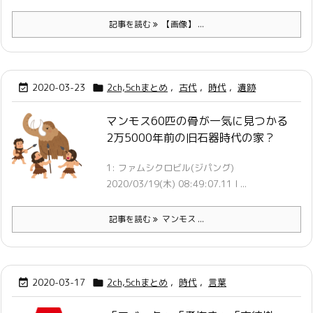
記事を読む
【画像】 ...
2020-03-23
2ch,5chまとめ
,
古代
,
時代
,
遺跡


マンモス60匹の骨が一気に見つかる
2万5000年前の旧石器時代の家？
1: ファムシクロビル(ジパング)
2020/03/19(木) 08:49:07.11 I ...
記事を読む
マンモス ...
2020-03-17
2ch,5chまとめ
,
時代
,
言葉

