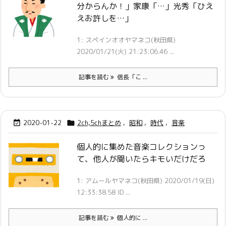
分からんか！」家康「…」光秀「ひえ
えお許しを…」
1: スペインオオヤマネコ(秋田県)
2020/01/21(火) 21:23:06.46 ...
記事を読む
信長「こ ...
2020-01-22
2ch,5chまとめ
,
昭和
,
時代
,
音楽


個人的に集めた音楽コレクションっ
て、他人が聞いたらキモいだけだろ
1: アムールヤマネコ(秋田県) 2020/01/19(日)
12:33:38.58 ID ...
記事を読む
個人的に ...