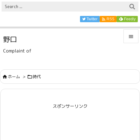

Twitter
Feedly
RSS

野口

Complaint of
メニュ

サイド
ホーム
>
時代



前へ

スポンサーリンク
次へ

検索