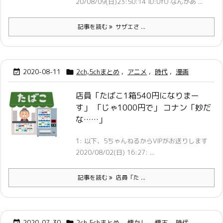
20/08/09(日)23:50:14 ID:UfO なんかあ ...
記事を読む
サザエさ ...
2020-08-11
2ch,5chまとめ
,
アニメ
,
時代
,
漫画


店員「たばこ1箱540円になりまー
す」 「じゃ1000円で」 コナン「妙だ
な……」
1: 以下、5ちゃんねるからVIPがお送りします
2020/08/02(日) 16:27: ...
記事を読む
店員「た ...
2020-07-30
2ch,5chまとめ
,
懐かし
,
懐古
,
時代

