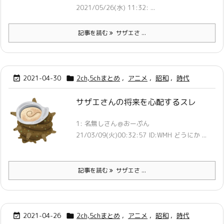
2021/05/26(水) 11:32: ...
記事を読む
サザエさ ...
2021-04-30
2ch,5chまとめ
,
アニメ
,
昭和
,
時代


サザエさんの将来を心配するスレ
1: 名無しさん＠おーぷん
21/03/09(火)00:32:57 ID:WMH どうにか ...
記事を読む
サザエさ ...
2021-04-26
2ch,5chまとめ
,
アニメ
,
昭和
,
時代

