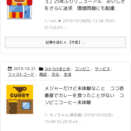
ュ」25年ぶりリニューアル おいしさ
をさらに追求 環境問題にも配慮
1: rain ★ 2019/10/28(月) 12:04:39.41
ID:Ty9J1U ...
記事を読む
【外食】 ...
2019-10-21
2ch,5chまとめ
,
コンビニ
,
サービス
,


ファストフード
,
商店
,
文化
,
生活
メジャーだけど未体験なこと ココ壱
番屋でカレーを食ったことがない コ
ンビニコーヒー未体験
1: モノちゃん(東京都) 2019/10/20(日)
10:48:32.29 ID:e4 ...