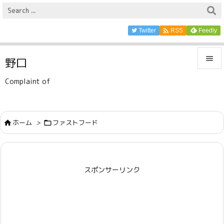

Twitter
Feedly
RSS

野口

Complaint of
メニュ

サイド
ホーム
>
ファストフード



前へ

スポンサーリンク
次へ

検索