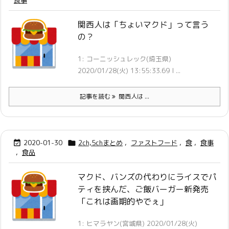
食事
関西人は「ちょいマクド」って言う
の？
1: コーニッシュレック(埼玉県)
2020/01/28(火) 13:55:33.69 I ...
記事を読む
関西人は ...
2020-01-30
2ch,5chまとめ
,
ファストフード
,
食
,
食事


,
食品
マクド、バンズの代わりにライスでパ
ティを挟んだ、ご飯バーガー新発売
「これは画期的やでぇ」
1: ヒマラヤン(宮城県) 2020/01/28(火)